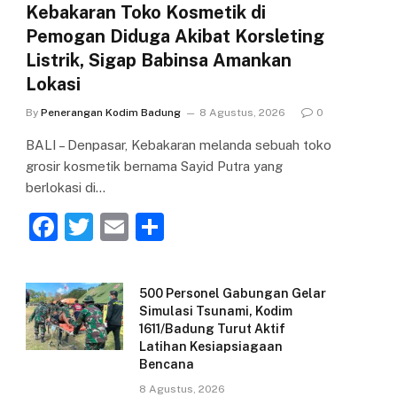
Kebakaran Toko Kosmetik di
Pemogan Diduga Akibat Korsleting
Listrik, Sigap Babinsa Amankan
Lokasi
By
Penerangan Kodim Badung
8 Agustus, 2026
0
BALI – Denpasar, Kebakaran melanda sebuah toko
grosir kosmetik bernama Sayid Putra yang
berlokasi di…
F
T
E
S
a
w
m
h
c
itt
ai
ar
500 Personel Gabungan Gelar
e
er
l
e
Simulasi Tsunami, Kodim
1611/Badung Turut Aktif
b
Latihan Kesiapsiagaan
o
Bencana
o
8 Agustus, 2026