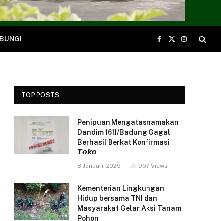
BUNGI
Facebook
X
Instagram
(Twitter)
TOP POSTS
Penipuan Mengatasnamakan
Dandim 1611/Badung Gagal
Berhasil Berkat Konfirmasi
𝙏𝙤𝙠𝙤
8 Januari, 2025
907
Views
Kementerian Lingkungan
Hidup bersama TNI dan
Masyarakat Gelar Aksi Tanam
Pohon