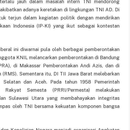
 terlalu jauh dalam masalah intern TNI mendorong
akibatkan adanya keretakan di lingkungan TNI AD. Di
tuk terjun dalam kegiatan politik dengan mendirikan
kaan Indonesia (IP-KI) yang ikut sebagai kontestan
beral ini diwarnai pula oleh berbagai pemberontakan
 anggota KNIL melancarkan pemberontakan di Bandung
RA), di Makassar Pemberontakan Andi Azis, dan di
(RMS). Sementara itu, DI TII Jawa Barat melebarkan
si Selatan dan Aceh. Pada tahun 1958 Pemerintah
gan Rakyat Semesta (PRRI/Permesta) melakukan
dan Sulawesi Utara yang membahayakan integritas
tumpas oleh TNI bersama kekuatan komponen bangsa
dan Kepolisian Negara menjadi organisasi Angkatan