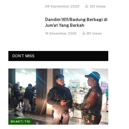
28 September, 2025
321
Views
Dandim 1611/Badung Berbagi di
Jum’at Yang Berkah
16 Desember, 2022
85
Views
DON'T MISS
BHAKTI TNI