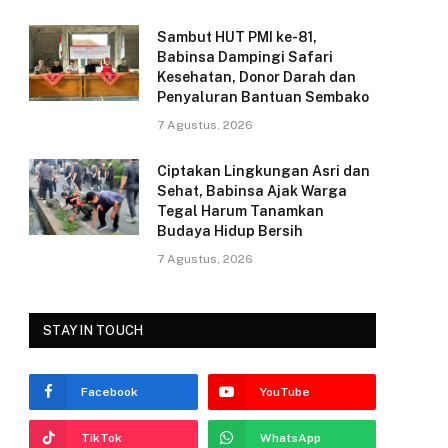
k
Sambut HUT PMI ke-81,
Babinsa Dampingi Safari
Kesehatan, Donor Darah dan
Penyaluran Bantuan Sembako
7 Agustus, 2026
Ciptakan Lingkungan Asri dan
Sehat, Babinsa Ajak Warga
Tegal Harum Tanamkan
Budaya Hidup Bersih
7 Agustus, 2026
STAY IN TOUCH
Facebook
YouTube
TikTok
WhatsApp