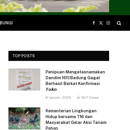
BUNGI
Facebook
X
Instagram
(Twitter)
TOP POSTS
Penipuan Mengatasnamakan
Dandim 1611/Badung Gagal
Berhasil Berkat Konfirmasi
𝙏𝙤𝙠𝙤
8 Januari, 2025
907
Views
Kementerian Lingkungan
Hidup bersama TNI dan
Masyarakat Gelar Aksi Tanam
Pohon