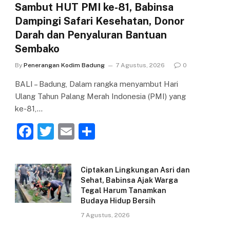
Sambut HUT PMI ke-81, Babinsa
Dampingi Safari Kesehatan, Donor
Darah dan Penyaluran Bantuan
Sembako
By
Penerangan Kodim Badung
7 Agustus, 2026
0
BALI – Badung, Dalam rangka menyambut Hari
Ulang Tahun Palang Merah Indonesia (PMI) yang
ke-81,…
F
T
E
S
a
w
m
h
c
itt
ai
ar
Ciptakan Lingkungan Asri dan
e
er
l
e
Sehat, Babinsa Ajak Warga
Tegal Harum Tanamkan
b
Budaya Hidup Bersih
o
7 Agustus, 2026
o