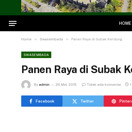
HOME
»
»
Home
Swasembada
Panen Raya di Subak Kerdung
SWASEMBADA
Panen Raya di Subak 
By
admin
26 Mei, 2015
Tidak ada komentar
1
Facebook
Twitter
Pinter