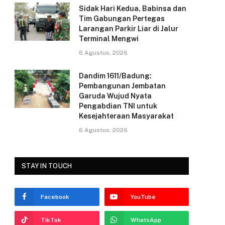
e
Sidak Hari Kedua, Babinsa dan
k
Tim Gabungan Pertegas
Larangan Parkir Liar di Jalur
Terminal Mengwi
6 Agustus, 2026
Dandim 1611/Badung:
Pembangunan Jembatan
Garuda Wujud Nyata
Pengabdian TNI untuk
Kesejahteraan Masyarakat
6 Agustus, 2026
STAY IN TOUCH
Facebook
YouTube
TikTok
WhatsApp