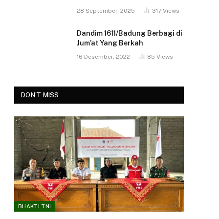
28 September, 2025
317
Views
Dandim 1611/Badung Berbagi di
Jum’at Yang Berkah
16 Desember, 2022
85
Views
DON'T MISS
BHAKTI TNI