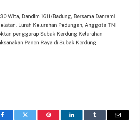
7.30 Wita, Dandim 1611/Badung, Bersama Danrami
Selatan, Lurah Kelurahan Pedungan, Anggota TNI
Poktan penggarap Subak Kerdung Kelurahan
ksanakan Panen Raya di Subak Kerdung
Facebook
Twitter
Pinterest
LinkedIn
Tumblr
Email