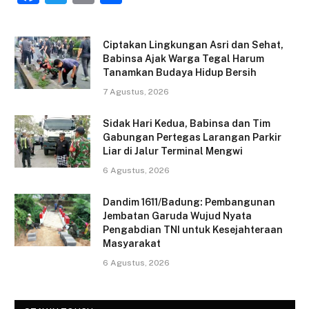
a
w
m
h
c
itt
ai
ar
Ciptakan Lingkungan Asri dan Sehat,
e
er
l
e
Babinsa Ajak Warga Tegal Harum
Tanamkan Budaya Hidup Bersih
b
7 Agustus, 2026
o
o
Sidak Hari Kedua, Babinsa dan Tim
Gabungan Pertegas Larangan Parkir
k
Liar di Jalur Terminal Mengwi
6 Agustus, 2026
Dandim 1611/Badung: Pembangunan
Jembatan Garuda Wujud Nyata
Pengabdian TNI untuk Kesejahteraan
Masyarakat
6 Agustus, 2026