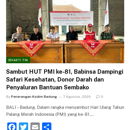
BHAKTI TNI
Sambut HUT PMI ke-81, Babinsa Dampingi
Safari Kesehatan, Donor Darah dan
Penyaluran Bantuan Sembako
By
Penerangan Kodim Badung
7 Agustus, 2026
0
BALI – Badung, Dalam rangka menyambut Hari Ulang Tahun
Palang Merah Indonesia (PMI) yang ke-81,…
F
T
E
S