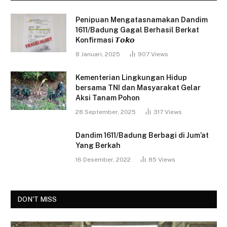
Penipuan Mengatasnamakan Dandim
1611/Badung Gagal Berhasil Berkat
Konfirmasi 𝙏𝙤𝙠𝙤
8 Januari, 2025
907
Views
Kementerian Lingkungan Hidup
bersama TNI dan Masyarakat Gelar
Aksi Tanam Pohon
28 September, 2025
317
Views
Dandim 1611/Badung Berbagi di Jum’at
Yang Berkah
16 Desember, 2022
85
Views
DON'T MISS