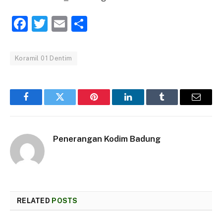
Facebook
Twitter
Email
Share
Koramil 01 Dentim
Facebook
Twitter
Pinterest
LinkedIn
Tumblr
Email
Penerangan Kodim Badung
RELATED
POSTS