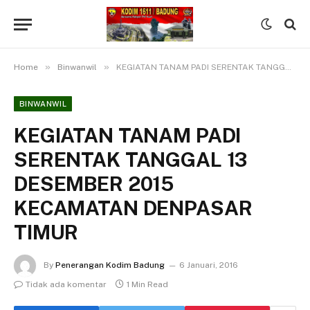
»
»
Home
Binwanwil
KEGIATAN TANAM PADI SERENTAK TANGGAL 13 DESEMBER 2015 KECAMATAN DENPASAR TIMUR
BINWANWIL
KEGIATAN TANAM PADI
SERENTAK TANGGAL 13
DESEMBER 2015
KECAMATAN DENPASAR
TIMUR
By
Penerangan Kodim Badung
6 Januari, 2016
Tidak ada komentar
1 Min Read