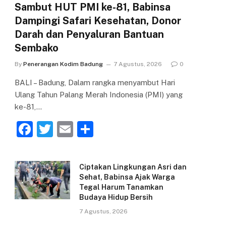
Sambut HUT PMI ke-81, Babinsa
Dampingi Safari Kesehatan, Donor
Darah dan Penyaluran Bantuan
Sembako
By
Penerangan Kodim Badung
7 Agustus, 2026
0
BALI – Badung, Dalam rangka menyambut Hari
Ulang Tahun Palang Merah Indonesia (PMI) yang
ke-81,…
F
T
E
S
a
w
m
h
c
itt
ai
ar
Ciptakan Lingkungan Asri dan
e
er
l
e
Sehat, Babinsa Ajak Warga
Tegal Harum Tanamkan
b
Budaya Hidup Bersih
o
7 Agustus, 2026
o