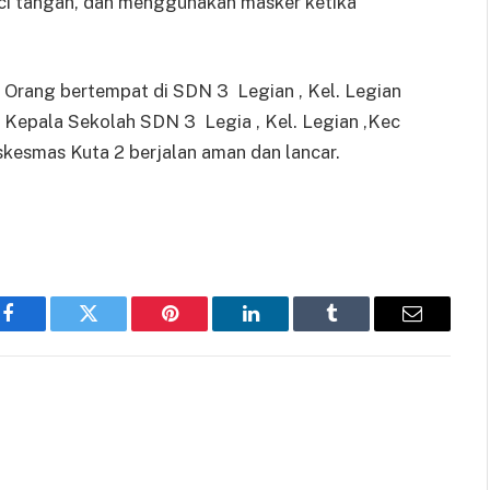
cuci tangan, dan menggunakan masker ketika
4 Orang bertempat di SDN 3 Legian , Kel. Legian
n Kepala Sekolah SDN 3 Legia , Kel. Legian ,Kec
kesmas Kuta 2 berjalan aman dan lancar.
Facebook
Twitter
Pinterest
LinkedIn
Tumblr
Email