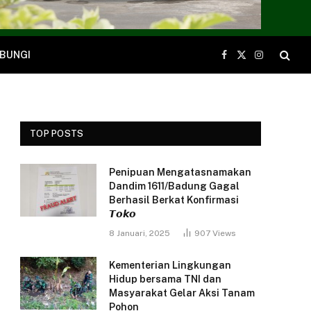
BUNGI
Facebook
X
Instagram
(Twitter)
TOP POSTS
Penipuan Mengatasnamakan
Dandim 1611/Badung Gagal
Berhasil Berkat Konfirmasi
𝙏𝙤𝙠𝙤
8 Januari, 2025
907
Views
Kementerian Lingkungan
Hidup bersama TNI dan
Masyarakat Gelar Aksi Tanam
Pohon