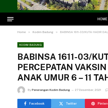
HOME
»
»
Home
Kodim Badung
BABINSA 1611-03/KUTA HADIR DA
KODIM BADUNG
BABINSA 1611-03/KU
PERCEPATAN VAKSIN 
ANAK UMUR 6 – 11 T
By
Penerangan Kodim Badung
27 Desember, 2021
Facebook
Twitter
Pinter