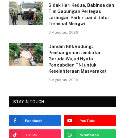
Sidak Hari Kedua, Babinsa dan
k
Tim Gabungan Pertegas
Larangan Parkir Liar di Jalur
Terminal Mengwi
6 Agustus, 2026
Dandim 1611/Badung:
Pembangunan Jembatan
Garuda Wujud Nyata
Pengabdian TNI untuk
Kesejahteraan Masyarakat
6 Agustus, 2026
STAY IN TOUCH
Facebook
YouTube
TikTok
WhatsApp