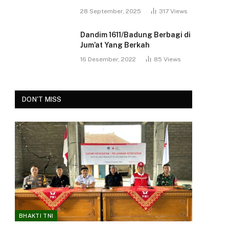
28 September, 2025
317
Views
Dandim 1611/Badung Berbagi di
Jum’at Yang Berkah
16 Desember, 2022
85
Views
DON'T MISS
BHAKTI TNI