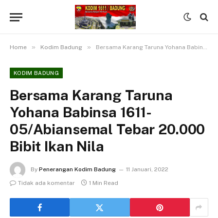
»
»
Home
Kodim Badung
Bersama Karang Taruna Yohana Babinsa 1611-05/Abiansemal Tebar 20.000 Bibit Ikan Nila
KODIM BADUNG
Bersama Karang Taruna
Yohana Babinsa 1611-
05/Abiansemal Tebar 20.000
Bibit Ikan Nila
By
Penerangan Kodim Badung
11 Januari, 2022
Tidak ada komentar
1 Min Read