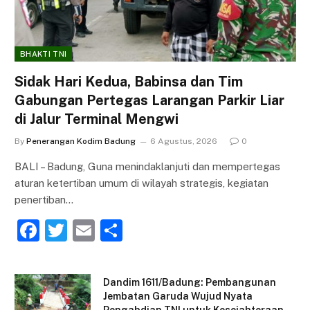
BHAKTI TNI
Sidak Hari Kedua, Babinsa dan Tim
Gabungan Pertegas Larangan Parkir Liar
di Jalur Terminal Mengwi
By
Penerangan Kodim Badung
6 Agustus, 2026
0
BALI – Badung, Guna menindaklanjuti dan mempertegas
aturan ketertiban umum di wilayah strategis, kegiatan
penertiban…
F
T
E
S
a
w
m
h
c
itt
ai
ar
Dandim 1611/Badung: Pembangunan
e
er
l
e
Jembatan Garuda Wujud Nyata
Pengabdian TNI untuk Kesejahteraan