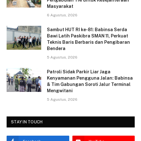
b
Masyarakat
o
6 Agustus, 2026
o
Sambut HUT RI ke-81: Babinsa Serda
k
Bawi Latih Paskibra SMAN 11, Perkuat
Teknis Baris Berbaris dan Pengibaran
Bendera
5 Agustus, 2026
Patroli Sidak Parkir Liar Jaga
Kenyamanan Pengguna Jalan: Babinsa
& Tim Gabungan Soroti Jalur Terminal
Mengwitani
5 Agustus, 2026
STAY IN TOUCH