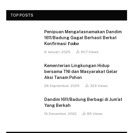
TOP POSTS
Penipuan Mengatasnamakan Dandim
1611/Badung Gagal Berhasil Berkat
Konfirmasi 𝙏𝙤𝙠𝙤
8 Januari, 2025
907
Views
Kementerian Lingkungan Hidup
bersama TNI dan Masyarakat Gelar
Aksi Tanam Pohon
28 September, 2025
329
Views
Dandim 1611/Badung Berbagi di Jum’at
Yang Berkah
16 Desember, 2022
85
Views