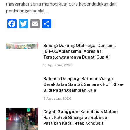
masyarakat serta memperkuat data kependudukan dan
perlindungan sosial,…
F
T
E
S
a
w
m
h
c
itt
ai
ar
Sinergi Dukung Olahraga, Danramil
e
er
l
e
1611-05/Abiansemal Apresiasi
Terselenggaranya Bupati Cup XI
b
10 Agustus, 2026
o
o
Babinsa Dampingi Ratusan Warga
Gerak Jalan Santai, Semarak HUT RI ke-
k
81 di Padangsambian Kaja
9 Agustus, 2026
Cegah Gangguan Kamtibmas Malam
Hari: Patroli Sinergitas Babinsa
Pastikan Kuta Tetap Kondusif