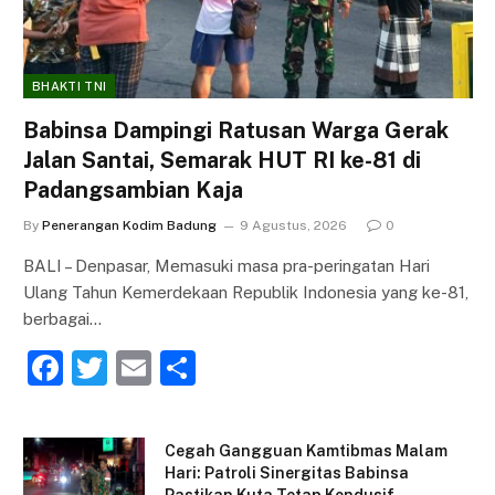
BHAKTI TNI
Babinsa Dampingi Ratusan Warga Gerak
Jalan Santai, Semarak HUT RI ke-81 di
Padangsambian Kaja
By
Penerangan Kodim Badung
9 Agustus, 2026
0
BALI – Denpasar, Memasuki masa pra-peringatan Hari
Ulang Tahun Kemerdekaan Republik Indonesia yang ke-81,
berbagai…
F
T
E
S
a
w
m
h
c
itt
ai
ar
Cegah Gangguan Kamtibmas Malam
e
er
l
e
Hari: Patroli Sinergitas Babinsa
Pastikan Kuta Tetap Kondusif