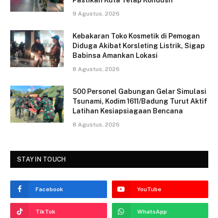
b
9 Agustus, 2026
o
o
Kebakaran Toko Kosmetik di Pemogan
Diduga Akibat Korsleting Listrik, Sigap
k
Babinsa Amankan Lokasi
8 Agustus, 2026
500 Personel Gabungan Gelar Simulasi
Tsunami, Kodim 1611/Badung Turut Aktif
Latihan Kesiapsiagaan Bencana
8 Agustus, 2026
STAY IN TOUCH
Facebook
YouTube
TikTok
WhatsApp