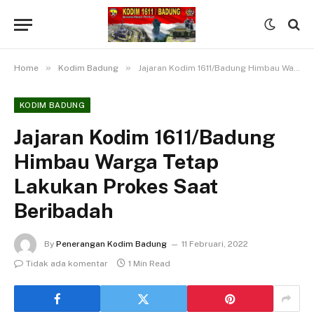
»
»
Home
Kodim Badung
Jajaran Kodim 1611/Badung Himbau Warga Tetap Lakukan Prokes Saat Beribadah
KODIM BADUNG
Jajaran Kodim 1611/Badung
Himbau Warga Tetap
Lakukan Prokes Saat
Beribadah
By
Penerangan Kodim Badung
11 Februari, 2022
Tidak ada komentar
1 Min Read