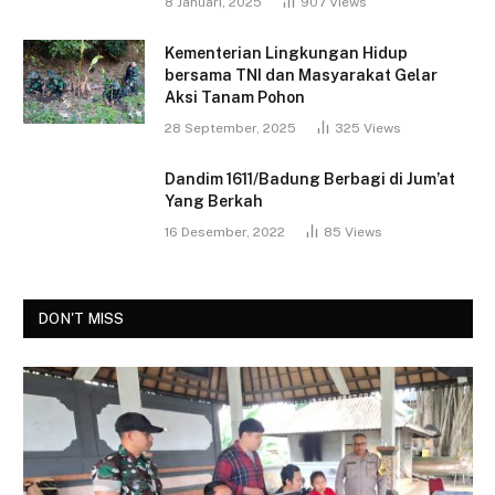
8 Januari, 2025
907
Views
Kementerian Lingkungan Hidup
bersama TNI dan Masyarakat Gelar
Aksi Tanam Pohon
28 September, 2025
325
Views
Dandim 1611/Badung Berbagi di Jum’at
Yang Berkah
16 Desember, 2022
85
Views
DON'T MISS