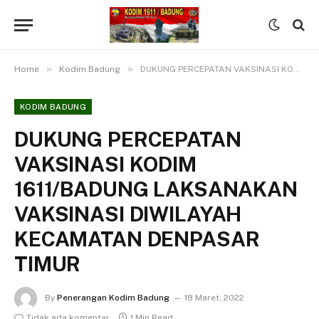
»
»
Home
Kodim Badung
DUKUNG PERCEPATAN VAKSINASI KODIM 1611/BADUNG LAKSANAKAN VAKSINASI DIWILAYAH KECAMATAN DENPASAR TIMUR
KODIM BADUNG
DUKUNG PERCEPATAN
VAKSINASI KODIM
1611/BADUNG LAKSANAKAN
VAKSINASI DIWILAYAH
KECAMATAN DENPASAR
TIMUR
By
Penerangan Kodim Badung
18 Maret, 2022
Tidak ada komentar
1 Min Read