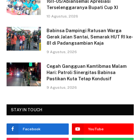
e
er
l
e
1611-05/Abiansemal Apresiasi
Terselenggaranya Bupati Cup XI
b
10 Agustus, 2026
o
o
Babinsa Dampingi Ratusan Warga
Gerak Jalan Santai, Semarak HUT RI ke-
k
81 di Padangsambian Kaja
9 Agustus, 2026
Cegah Gangguan Kamtibmas Malam
Hari: Patroli Sinergitas Babinsa
Pastikan Kuta Tetap Kondusif
9 Agustus, 2026
STAY IN TOUCH
Facebook
YouTube