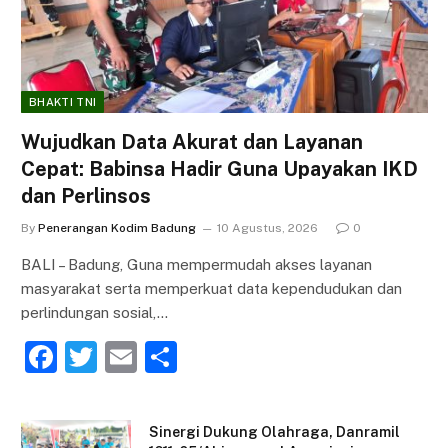
BHAKTI TNI
Wujudkan Data Akurat dan Layanan
Cepat: Babinsa Hadir Guna Upayakan IKD
dan Perlinsos
By
Penerangan Kodim Badung
10 Agustus, 2026
0
BALI – Badung, Guna mempermudah akses layanan
masyarakat serta memperkuat data kependudukan dan
perlindungan sosial,…
F
T
E
S
a
w
m
h
c
itt
ai
ar
Sinergi Dukung Olahraga, Danramil