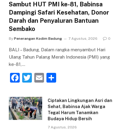
Sambut HUT PMI ke-81, Babinsa
Dampingi Safari Kesehatan, Donor
Darah dan Penyaluran Bantuan
Sembako
By
Penerangan Kodim Badung
7 Agustus, 2026
0
BALI – Badung, Dalam rangka menyambut Hari
Ulang Tahun Palang Merah Indonesia (PMI) yang
ke-81,…
F
T
E
S
a
w
m
h
c
itt
ai
ar
Ciptakan Lingkungan Asri dan
e
er
l
e
Sehat, Babinsa Ajak Warga
Tegal Harum Tanamkan
b
Budaya Hidup Bersih
o
7 Agustus, 2026
o