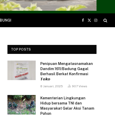
BUNGI
Facebook
X
Instagram
(Twitter)
TOP POSTS
Penipuan Mengatasnamakan
Dandim 1611/Badung Gagal
Berhasil Berkat Konfirmasi
𝙏𝙤𝙠𝙤
8 Januari, 2025
907
Views
Kementerian Lingkungan
Hidup bersama TNI dan
Masyarakat Gelar Aksi Tanam
Pohon