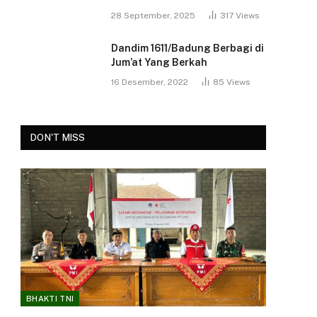
28 September, 2025
317
Views
Dandim 1611/Badung Berbagi di
Jum’at Yang Berkah
16 Desember, 2022
85
Views
DON'T MISS
BHAKTI TNI