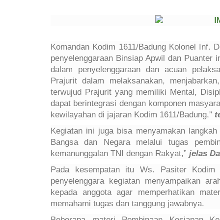
Komandan Kodim 1611/Badung Kolonel Inf. D
penyelenggaraan Binsiap Apwil dan Puanter ini
dalam penyelenggaraan dan acuan pelaks
Prajurit dalam melaksanakan, menjabarkan,
terwujud Prajurit yang memiliki Mental, Disi
dapat berintegrasi dengan komponen masyar
kewilayahan di jajaran Kodim 1611/Badung,”
t
Kegiatan ini juga bisa menyamakan langkah
Bangsa dan Negara melalui tugas pembinaa
kemanunggalan TNI dengan Rakyat,”
jelas D
Pada kesempatan itu Ws. Pasiter Kodim 
penyelenggara kegiatan menyampaikan arah
kepada anggota agar memperhatikan materi
memahami tugas dan tanggung jawabnya.
Beberapa materi Pembinaan Kesiapan Ko