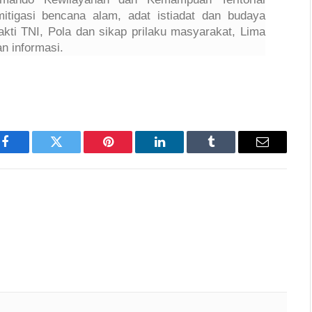
 mitigasi bencana alam, adat istiadat dan budaya
kti TNI, Pola dan sikap prilaku masyarakat, Lima
 informasi.
Facebook
Twitter
Pinterest
LinkedIn
Tumblr
Email