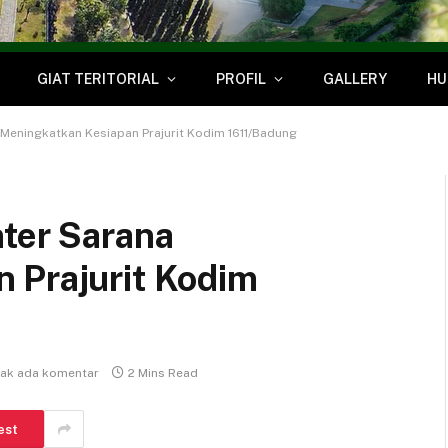
GIAT TERITORIAL
PROFIL
GALLERY
HU
 Meningkatkan Kesiapan Prajurit Kodim 1611/Badung
nter Sarana
 Prajurit Kodim
dak ada komentar
2 Mins Read
est