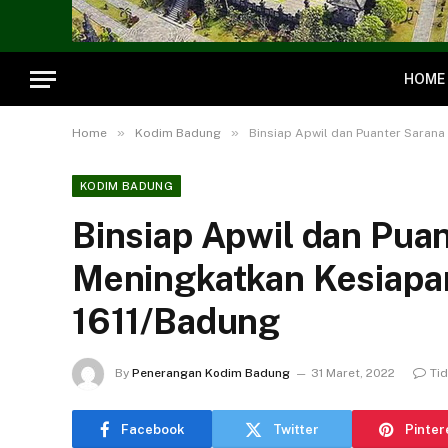
HOME
»
»
Home
Kodim Badung
Binsiap Apwil dan Puanter Sarana
KODIM BADUNG
Binsiap Apwil dan Pua
Meningkatkan Kesiapan
1611/Badung
By
Penerangan Kodim Badung
31 Maret, 2022
Ti
Facebook
Twitter
Pinter