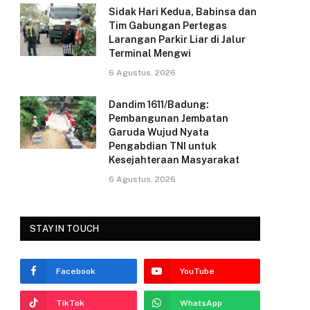
Sidak Hari Kedua, Babinsa dan
k
Tim Gabungan Pertegas
Larangan Parkir Liar di Jalur
Terminal Mengwi
6 Agustus, 2026
Dandim 1611/Badung:
Pembangunan Jembatan
Garuda Wujud Nyata
Pengabdian TNI untuk
Kesejahteraan Masyarakat
6 Agustus, 2026
STAY IN TOUCH
Facebook
YouTube
TikTok
WhatsApp