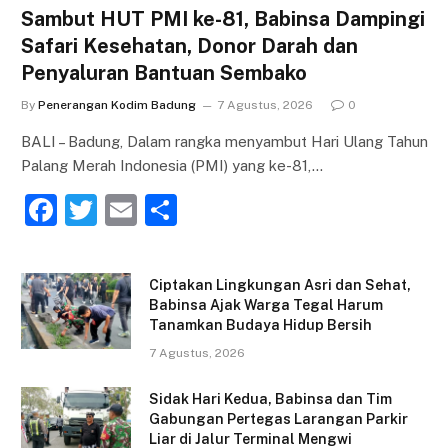
Sambut HUT PMI ke-81, Babinsa Dampingi
Safari Kesehatan, Donor Darah dan
Penyaluran Bantuan Sembako
By
Penerangan Kodim Badung
7 Agustus, 2026
0
BALI – Badung, Dalam rangka menyambut Hari Ulang Tahun
Palang Merah Indonesia (PMI) yang ke-81,…
F
T
E
S
a
w
m
h
c
itt
ai
ar
Ciptakan Lingkungan Asri dan Sehat,
e
er
l
e
Babinsa Ajak Warga Tegal Harum
Tanamkan Budaya Hidup Bersih
b
7 Agustus, 2026
o
o
Sidak Hari Kedua, Babinsa dan Tim
Gabungan Pertegas Larangan Parkir
k
Liar di Jalur Terminal Mengwi