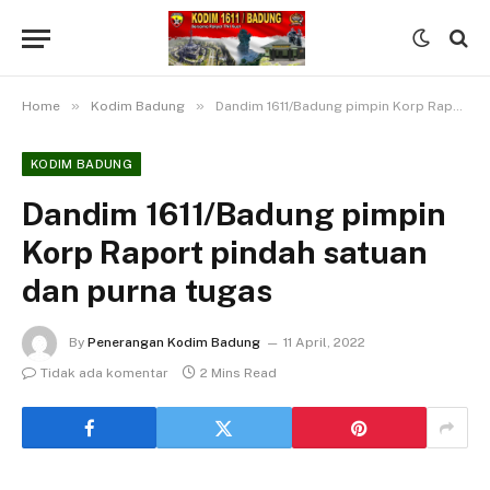
»
»
Home
Kodim Badung
Dandim 1611/Badung pimpin Korp Raport pindah satuan dan purna tugas
KODIM BADUNG
Dandim 1611/Badung pimpin
Korp Raport pindah satuan
dan purna tugas
By
Penerangan Kodim Badung
11 April, 2022
Tidak ada komentar
2 Mins Read