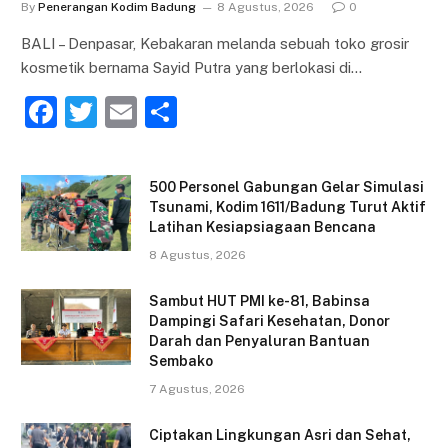
By
Penerangan Kodim Badung
8 Agustus, 2026
0
BALI – Denpasar, Kebakaran melanda sebuah toko grosir
kosmetik bernama Sayid Putra yang berlokasi di…
F
T
E
S
a
w
m
h
c
itt
ai
ar
500 Personel Gabungan Gelar Simulasi
e
er
l
e
Tsunami, Kodim 1611/Badung Turut Aktif
Latihan Kesiapsiagaan Bencana
b
8 Agustus, 2026
o
o
Sambut HUT PMI ke-81, Babinsa
Dampingi Safari Kesehatan, Donor
k
Darah dan Penyaluran Bantuan
Sembako
7 Agustus, 2026
Ciptakan Lingkungan Asri dan Sehat,