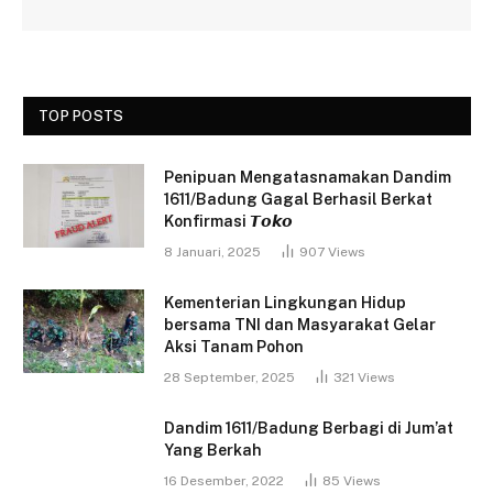
TOP POSTS
Penipuan Mengatasnamakan Dandim
1611/Badung Gagal Berhasil Berkat
Konfirmasi 𝙏𝙤𝙠𝙤
8 Januari, 2025
907
Views
Kementerian Lingkungan Hidup
bersama TNI dan Masyarakat Gelar
Aksi Tanam Pohon
28 September, 2025
321
Views
Dandim 1611/Badung Berbagi di Jum’at
Yang Berkah
16 Desember, 2022
85
Views