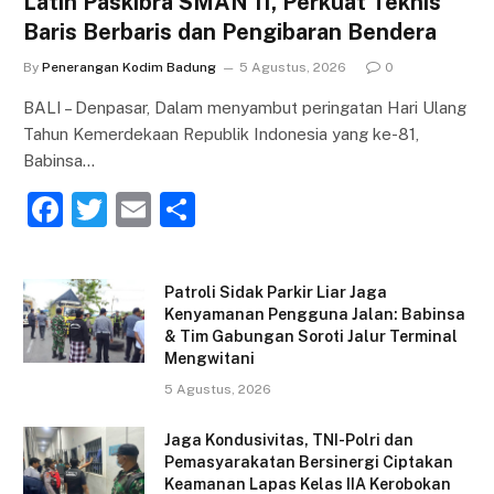
Latih Paskibra SMAN 11, Perkuat Teknis
Baris Berbaris dan Pengibaran Bendera
By
Penerangan Kodim Badung
5 Agustus, 2026
0
BALI – Denpasar, Dalam menyambut peringatan Hari Ulang
Tahun Kemerdekaan Republik Indonesia yang ke-81,
Babinsa…
F
T
E
S
a
w
m
h
c
itt
ai
ar
Patroli Sidak Parkir Liar Jaga
e
er
l
e
Kenyamanan Pengguna Jalan: Babinsa
& Tim Gabungan Soroti Jalur Terminal
b
Mengwitani
o
5 Agustus, 2026
o
Jaga Kondusivitas, TNI-Polri dan
k
Pemasyarakatan Bersinergi Ciptakan
Keamanan Lapas Kelas IIA Kerobokan