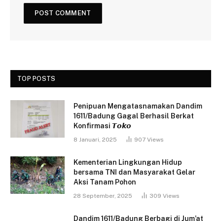
TOP POSTS
Penipuan Mengatasnamakan Dandim
1611/Badung Gagal Berhasil Berkat
Konfirmasi 𝙏𝙤𝙠𝙤
8 Januari, 2025
907
Views
Kementerian Lingkungan Hidup
bersama TNI dan Masyarakat Gelar
Aksi Tanam Pohon
28 September, 2025
309
Views
Dandim 1611/Badung Berbagi di Jum’at