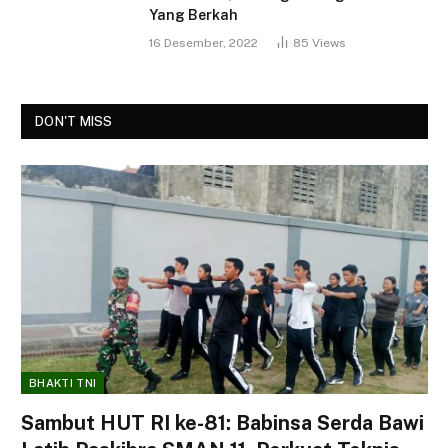
Yang Berkah
16 Desember, 2022
85
Views
DON'T MISS
BHAKTI TNI
Sambut HUT RI ke-81: Babinsa Serda Bawi