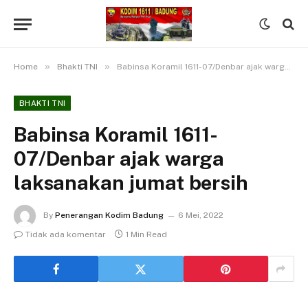
»
»
Home
Bhakti TNI
Babinsa Koramil 1611-07/Denbar ajak warga laksanakan jumat bersih
BHAKTI TNI
Babinsa Koramil 1611-
07/Denbar ajak warga
laksanakan jumat bersih
By
Penerangan Kodim Badung
6 Mei, 2022
Tidak ada komentar
1 Min Read