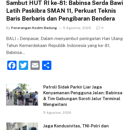
Sambut HUT RI ke-81: Babinsa Serda Bawi
Latih Paskibra SMAN 11, Perkuat Teknis
Baris Berbaris dan Pengibaran Bendera
By
Penerangan Kodim Badung
5 Agustus, 2026
0
BALI – Denpasar, Dalam menyambut peringatan Hari Ulang
Tahun Kemerdekaan Republik Indonesia yang ke-81,
Babinsa…
F
T
E
S
a
w
m
h
c
itt
ai
ar
Patroli Sidak Parkir Liar Jaga
e
er
l
e
Kenyamanan Pengguna Jalan: Babinsa
& Tim Gabungan Soroti Jalur Terminal
b
Mengwitani
o
5 Agustus, 2026
o
Jaga Kondusivitas, TNI-Polri dan