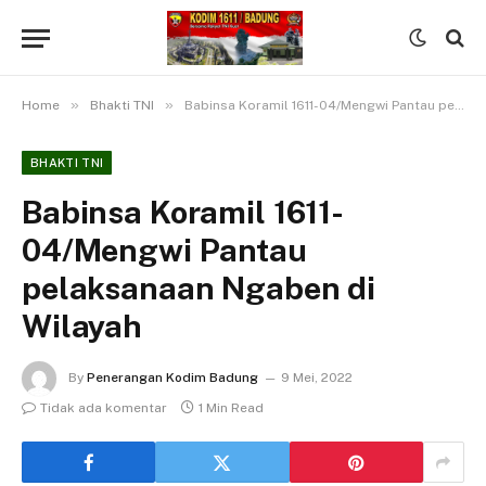
»
»
Home
Bhakti TNI
Babinsa Koramil 1611-04/Mengwi Pantau pelaksanaan Ngaben di Wilayah
BHAKTI TNI
Babinsa Koramil 1611-
04/Mengwi Pantau
pelaksanaan Ngaben di
Wilayah
By
Penerangan Kodim Badung
9 Mei, 2022
Tidak ada komentar
1 Min Read