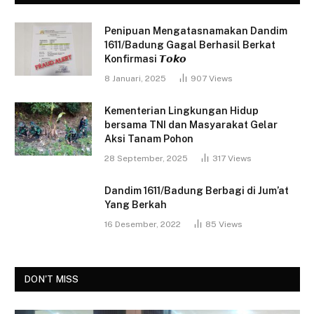
Penipuan Mengatasnamakan Dandim
1611/Badung Gagal Berhasil Berkat
Konfirmasi 𝙏𝙤𝙠𝙤
8 Januari, 2025
907
Views
Kementerian Lingkungan Hidup
bersama TNI dan Masyarakat Gelar
Aksi Tanam Pohon
28 September, 2025
317
Views
Dandim 1611/Badung Berbagi di Jum’at
Yang Berkah
16 Desember, 2022
85
Views
DON'T MISS