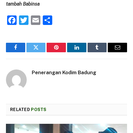
tambah Babinsa
Facebook
Twitter
Email
Share
Facebook
Twitter
Pinterest
LinkedIn
Tumblr
Email
Penerangan Kodim Badung
RELATED
POSTS