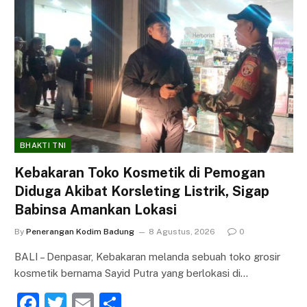
BHAKTI TNI
Kebakaran Toko Kosmetik di Pemogan
Diduga Akibat Korsleting Listrik, Sigap
Babinsa Amankan Lokasi
By
Penerangan Kodim Badung
8 Agustus, 2026
0
BALI – Denpasar, Kebakaran melanda sebuah toko grosir
kosmetik bernama Sayid Putra yang berlokasi di…
F
T
E
S