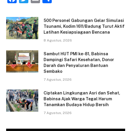
a
w
m
h
c
itt
ai
ar
500 Personel Gabungan Gelar Simulasi
e
er
l
e
Tsunami, Kodim 1611/Badung Turut Aktif
Latihan Kesiapsiagaan Bencana
b
8 Agustus, 2026
o
o
Sambut HUT PMI ke-81, Babinsa
Dampingi Safari Kesehatan, Donor
k
Darah dan Penyaluran Bantuan
Sembako
7 Agustus, 2026
Ciptakan Lingkungan Asri dan Sehat,
Babinsa Ajak Warga Tegal Harum
Tanamkan Budaya Hidup Bersih
7 Agustus, 2026