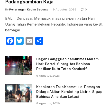
Padangsambian Kaja
By
Penerangan Kodim Badung
9 Agustus, 2026
0
BALI – Denpasar, Memasuki masa pra-peringatan Hari
Ulang Tahun Kemerdekaan Republik Indonesia yang ke-81,
berbagai…
F
T
E
S
a
w
m
h
c
itt
ai
ar
Cegah Gangguan Kamtibmas Malam
e
er
l
e
Hari: Patroli Sinergitas Babinsa
Pastikan Kuta Tetap Kondusif
b
9 Agustus, 2026
o
o
Kebakaran Toko Kosmetik di Pemogan
Diduga Akibat Korsleting Listrik, Sigap
k
Babinsa Amankan Lokasi
8 Agustus, 2026