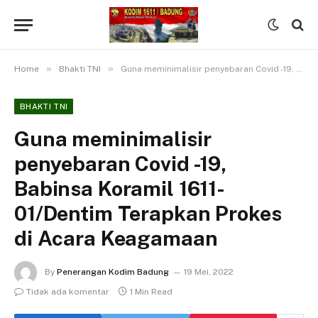
»
»
Home
Bhakti TNI
Guna meminimalisir penyebaran Covid -19, Babinsa Koramil 1611-01/Dentim Terapkan Prokes di Acara Keagamaan
BHAKTI TNI
Guna meminimalisir
penyebaran Covid -19,
Babinsa Koramil 1611-
01/Dentim Terapkan Prokes
di Acara Keagamaan
By
Penerangan Kodim Badung
19 Mei, 2022
Tidak ada komentar
1 Min Read