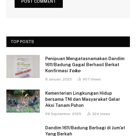
TOP POSTS
Penipuan Mengatasnamakan Dandim
1611/Badung Gagal Berhasil Berkat
Konfirmasi 𝙏𝙤𝙠𝙤
8 Januari, 2025
907
Views
Kementerian Lingkungan Hidup
bersama TNI dan Masyarakat Gelar
Aksi Tanam Pohon
28 September, 2025
324
Views
Dandim 1611/Badung Berbagi di Jum’at
Yang Berkah