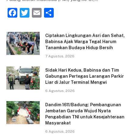
F
T
E
S
a
w
m
h
c
itt
ai
ar
Ciptakan Lingkungan Asri dan Sehat,
e
er
l
e
Babinsa Ajak Warga Tegal Harum
Tanamkan Budaya Hidup Bersih
b
7 Agustus, 2026
o
o
Sidak Hari Kedua, Babinsa dan Tim
Gabungan Pertegas Larangan Parkir
k
Liar di Jalur Terminal Mengwi
6 Agustus, 2026
Dandim 1611/Badung: Pembangunan
Jembatan Garuda Wujud Nyata
Pengabdian TNI untuk Kesejahteraan
Masyarakat
6 Agustus, 2026