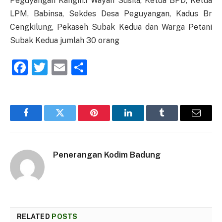
Peguyangan Kangin.I Wayan Susila, Ketua BPD, Ketua
LPM, Babinsa, Sekdes Desa Peguyangan, Kadus Br
Cengkilung, Pekaseh Subak Kedua dan Warga Petani
Subak Kedua jumlah 30 orang
Facebook
Twitter
Email
Share
Facebook
Twitter
Pinterest
LinkedIn
Tumblr
Email
Penerangan Kodim Badung
RELATED
POSTS