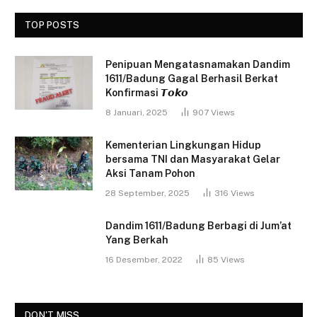
TOP POSTS
Penipuan Mengatasnamakan Dandim
1611/Badung Gagal Berhasil Berkat
Konfirmasi 𝙏𝙤𝙠𝙤
8 Januari, 2025
907
Views
Kementerian Lingkungan Hidup
bersama TNI dan Masyarakat Gelar
Aksi Tanam Pohon
28 September, 2025
316
Views
Dandim 1611/Badung Berbagi di Jum’at
Yang Berkah
16 Desember, 2022
85
Views
DON'T MISS