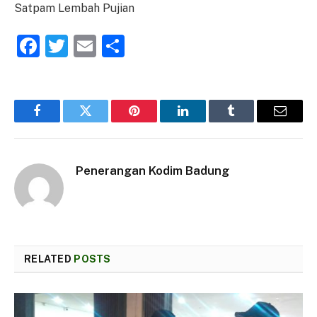
Satpam Lembah Pujian
Facebook
Twitter
Email
Share
Facebook
Twitter
Pinterest
LinkedIn
Tumblr
Email
Penerangan Kodim Badung
RELATED
POSTS