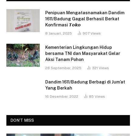
Penipuan Mengatasnamakan Dandim
1611/Badung Gagal Berhasil Berkat
Konfirmasi 𝙏𝙤𝙠𝙤
8 Januari, 2025
907
Views
Kementerian Lingkungan Hidup
bersama TNI dan Masyarakat Gelar
Aksi Tanam Pohon
28 September, 2025
321
Views
Dandim 1611/Badung Berbagi di Jum’at
Yang Berkah
16 Desember, 2022
85
Views
DON'T MISS