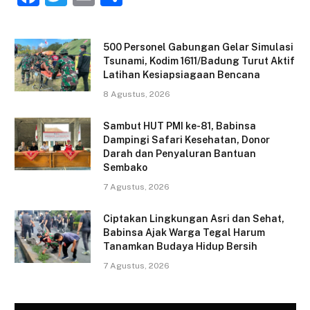
a
w
m
h
c
itt
ai
ar
500 Personel Gabungan Gelar Simulasi
e
er
l
e
Tsunami, Kodim 1611/Badung Turut Aktif
Latihan Kesiapsiagaan Bencana
b
8 Agustus, 2026
o
o
Sambut HUT PMI ke-81, Babinsa
Dampingi Safari Kesehatan, Donor
k
Darah dan Penyaluran Bantuan
Sembako
7 Agustus, 2026
Ciptakan Lingkungan Asri dan Sehat,
Babinsa Ajak Warga Tegal Harum
Tanamkan Budaya Hidup Bersih
7 Agustus, 2026