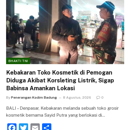
BHAKTI TNI
Kebakaran Toko Kosmetik di Pemogan
Diduga Akibat Korsleting Listrik, Sigap
Babinsa Amankan Lokasi
By
Penerangan Kodim Badung
8 Agustus, 2026
0
BALI – Denpasar, Kebakaran melanda sebuah toko grosir
kosmetik bernama Sayid Putra yang berlokasi di…
F
T
E
S