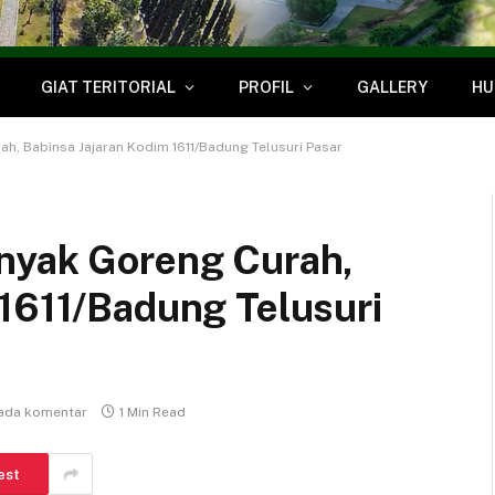
GIAT TERITORIAL
PROFIL
GALLERY
HU
h, Babinsa Jajaran Kodim 1611/Badung Telusuri Pasar
nyak Goreng Curah,
 1611/Badung Telusuri
 ada komentar
1 Min Read
est