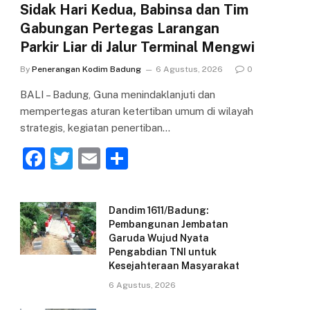
Sidak Hari Kedua, Babinsa dan Tim
Gabungan Pertegas Larangan
Parkir Liar di Jalur Terminal Mengwi
By
Penerangan Kodim Badung
6 Agustus, 2026
0
BALI – Badung, Guna menindaklanjuti dan
mempertegas aturan ketertiban umum di wilayah
strategis, kegiatan penertiban…
F
T
E
S
a
w
m
h
c
itt
ai
ar
Dandim 1611/Badung:
e
er
l
e
Pembangunan Jembatan
Garuda Wujud Nyata
b
Pengabdian TNI untuk
o
Kesejahteraan Masyarakat
o
6 Agustus, 2026