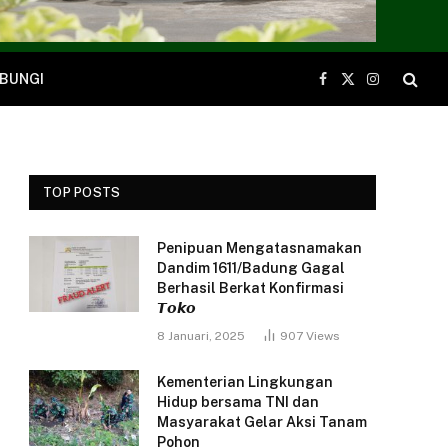
BUNGI
Facebook
X
Instagram
(Twitter)
TOP POSTS
Penipuan Mengatasnamakan
Dandim 1611/Badung Gagal
Berhasil Berkat Konfirmasi
𝙏𝙤𝙠𝙤
8 Januari, 2025
907
Views
Kementerian Lingkungan
Hidup bersama TNI dan
Masyarakat Gelar Aksi Tanam
Pohon