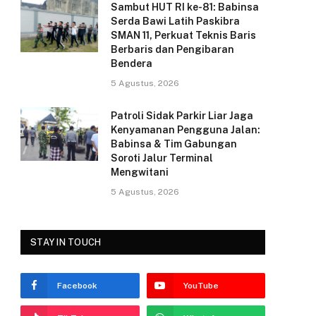
k
Sambut HUT RI ke-81: Babinsa
Serda Bawi Latih Paskibra
SMAN 11, Perkuat Teknis Baris
Berbaris dan Pengibaran
Bendera
5 Agustus, 2026
Patroli Sidak Parkir Liar Jaga
Kenyamanan Pengguna Jalan:
Babinsa & Tim Gabungan
Soroti Jalur Terminal
Mengwitani
5 Agustus, 2026
STAY IN TOUCH
Facebook
YouTube