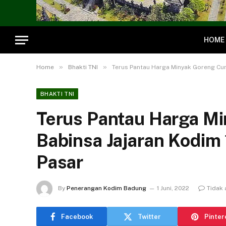
HOME
»
»
Home
Bhakti TNI
Terus Pantau Harga Minyak Goreng Cura
BHAKTI TNI
Terus Pantau Harga Mi
Babinsa Jajaran Kodim
Pasar
By
Penerangan Kodim Badung
1 Juni, 2022
Tidak
Facebook
Twitter
Pinter