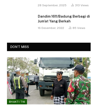
28 September, 2025
313
Views
Dandim 1611/Badung Berbagi di
Jum’at Yang Berkah
16 Desember, 2022
85
Views
DON'T MISS
BHAKTI TNI