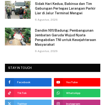
o
Sidak Hari Kedua, Babinsa dan Tim
Gabungan Pertegas Larangan Parkir
k
Liar di Jalur Terminal Mengwi
6 Agustus, 2026
Dandim 1611/Badung: Pembangunan
Jembatan Garuda Wujud Nyata
Pengabdian TNI untuk Kesejahteraan
Masyarakat
6 Agustus, 2026
STAY IN TOUCH
Facebook
YouTube
TikTok
WhatsApp
Twitter
Instagram