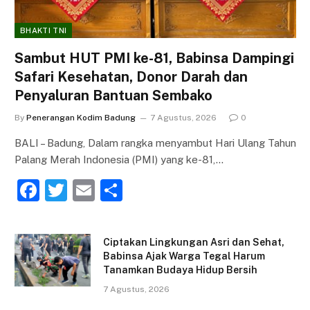
BHAKTI TNI
Sambut HUT PMI ke-81, Babinsa Dampingi
Safari Kesehatan, Donor Darah dan
Penyaluran Bantuan Sembako
By
Penerangan Kodim Badung
7 Agustus, 2026
0
BALI – Badung, Dalam rangka menyambut Hari Ulang Tahun
Palang Merah Indonesia (PMI) yang ke-81,…
F
T
E
S
a
w
m
h
c
itt
ai
ar
Ciptakan Lingkungan Asri dan Sehat,
e
er
l
e
Babinsa Ajak Warga Tegal Harum
Tanamkan Budaya Hidup Bersih
b
7 Agustus, 2026
o