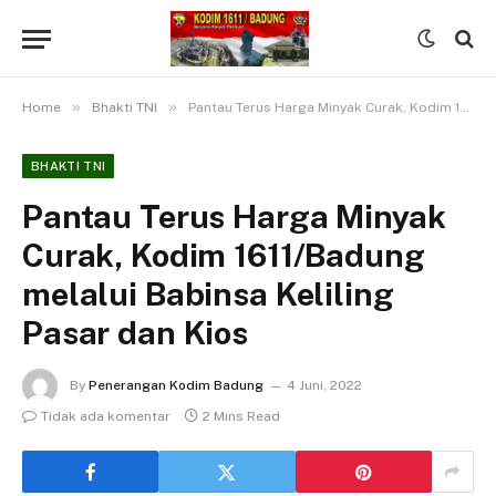
»
»
Home
Bhakti TNI
Pantau Terus Harga Minyak Curak, Kodim 1611/Badung melalui Babinsa Keliling Pasar dan Kios
BHAKTI TNI
Pantau Terus Harga Minyak
Curak, Kodim 1611/Badung
melalui Babinsa Keliling
Pasar dan Kios
By
Penerangan Kodim Badung
4 Juni, 2022
Tidak ada komentar
2 Mins Read