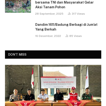
bersama TNI dan Masyarakat Gelar
Aksi Tanam Pohon
28 September, 2025
317
Views
Dandim 1611/Badung Berbagi di Jum’at
Yang Berkah
16 Desember, 2022
85
Views
DON'T MISS