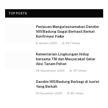
TOP POSTS
Penipuan Mengatasnamakan Dandim
1611/Badung Gagal Berhasil Berkat
Konfirmasi 𝙏𝙤𝙠𝙤
8 Januari, 2025
907
Views
Kementerian Lingkungan Hidup
bersama TNI dan Masyarakat Gelar
Aksi Tanam Pohon
28 September, 2025
317
Views
Dandim 1611/Badung Berbagi di Jum’at
Yang Berkah
16 Desember, 2022
85
Views