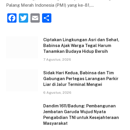
Palang Merah Indonesia (PMI) yang ke-81,…
F
T
E
S
a
w
m
h
c
itt
ai
ar
Ciptakan Lingkungan Asri dan Sehat,
e
er
l
e
Babinsa Ajak Warga Tegal Harum
Tanamkan Budaya Hidup Bersih
b
7 Agustus, 2026
o
o
Sidak Hari Kedua, Babinsa dan Tim
Gabungan Pertegas Larangan Parkir
k
Liar di Jalur Terminal Mengwi
6 Agustus, 2026
Dandim 1611/Badung: Pembangunan
Jembatan Garuda Wujud Nyata
Pengabdian TNI untuk Kesejahteraan
Masyarakat