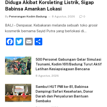
Diduga Akibat Korsleting Listrik, Sigap
Babinsa Amankan Lokasi
By
Penerangan Kodim Badung
8 Agustus, 2026
0
BALI – Denpasar, Kebakaran melanda sebuah toko grosir
kosmetik bernama Sayid Putra yang berlokasi di…
F
T
E
S
a
w
m
h
c
itt
ai
ar
500 Personel Gabungan Gelar Simulasi
e
er
l
e
Tsunami, Kodim 1611/Badung Turut Aktif
Latihan Kesiapsiagaan Bencana
b
8 Agustus, 2026
o
o
Sambut HUT PMI ke-81, Babinsa
Dampingi Safari Kesehatan, Donor
k
Darah dan Penyaluran Bantuan
Sembako