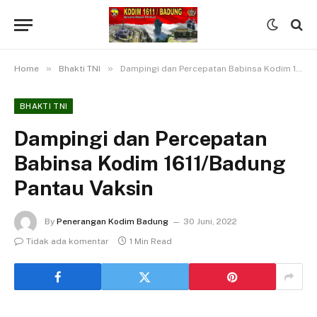
»
»
Home
Bhakti TNI
Dampingi dan Percepatan Babinsa Kodim 1611/Badung Pantau Vaksin
BHAKTI TNI
Dampingi dan Percepatan
Babinsa Kodim 1611/Badung
Pantau Vaksin
By
Penerangan Kodim Badung
30 Juni, 2022
Tidak ada komentar
1 Min Read