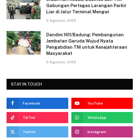
o
Gabungan Pertegas Larangan Parkir
k
Liar di Jalur Terminal Mengwi
6 Agustus, 2026
Dandim 1611/Badung: Pembangunan
Jembatan Garuda Wujud Nyata
Pengabdian TNI untuk Kesejahteraan
Masyarakat
6 Agustus, 2026
STAY IN TOUCH
Facebook
YouTube
TikTok
WhatsApp
Twitter
Instagram