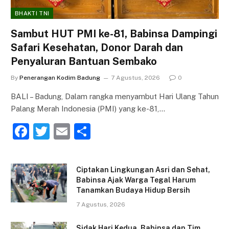
BHAKTI TNI
Sambut HUT PMI ke-81, Babinsa Dampingi
Safari Kesehatan, Donor Darah dan
Penyaluran Bantuan Sembako
By
Penerangan Kodim Badung
7 Agustus, 2026
0
BALI – Badung, Dalam rangka menyambut Hari Ulang Tahun
Palang Merah Indonesia (PMI) yang ke-81,…
F
T
E
S
a
w
m
h
c
itt
ai
ar
Ciptakan Lingkungan Asri dan Sehat,
e
er
l
e
Babinsa Ajak Warga Tegal Harum
Tanamkan Budaya Hidup Bersih
b
7 Agustus, 2026
o
Sidak Hari Kedua, Babinsa dan Tim