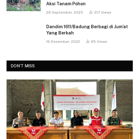
Aksi Tanam Pohon
28 September, 2025
317
Views
Dandim 1611/Badung Berbagi di Jum’at
Yang Berkah
16 Desember, 2022
85
Views
DON'T MISS