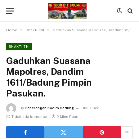
»
»
Home
Bhakti TNI
Gaduhkan Suasana Mapolres, Dandim 1611/Badung Pimpin Pasukan.
BHAKTI TNI
Gaduhkan Suasana
Mapolres, Dandim
1611/Badung Pimpin
Pasukan.
By
Penerangan Kodim Badung
1 Juli, 2022
Tidak ada komentar
2 Mins Read