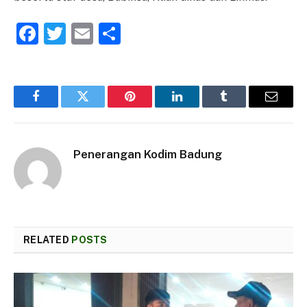
Facebook
Twitter
Email
Share
Facebook
Twitter
Pinterest
LinkedIn
Tumblr
Email
Penerangan Kodim Badung
RELATED
POSTS