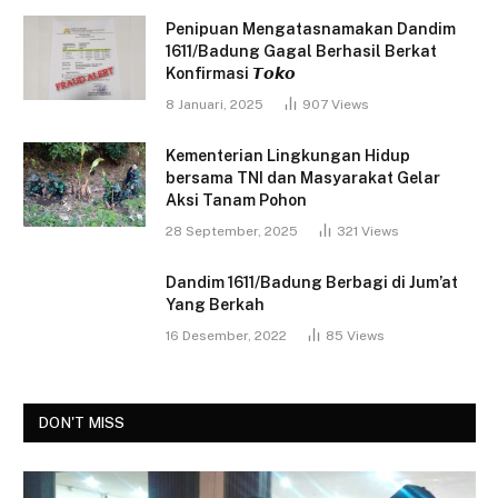
Penipuan Mengatasnamakan Dandim
1611/Badung Gagal Berhasil Berkat
Konfirmasi 𝙏𝙤𝙠𝙤
8 Januari, 2025
907
Views
Kementerian Lingkungan Hidup
bersama TNI dan Masyarakat Gelar
Aksi Tanam Pohon
28 September, 2025
321
Views
Dandim 1611/Badung Berbagi di Jum’at
Yang Berkah
16 Desember, 2022
85
Views
DON'T MISS