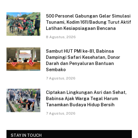
a
w
m
h
c
itt
ai
ar
500 Personel Gabungan Gelar Simulasi
e
er
l
e
Tsunami, Kodim 1611/Badung Turut Aktif
Latihan Kesiapsiagaan Bencana
b
8 Agustus, 2026
o
o
Sambut HUT PMI ke-81, Babinsa
Dampingi Safari Kesehatan, Donor
k
Darah dan Penyaluran Bantuan
Sembako
7 Agustus, 2026
Ciptakan Lingkungan Asri dan Sehat,
Babinsa Ajak Warga Tegal Harum
Tanamkan Budaya Hidup Bersih
7 Agustus, 2026
STAY IN TOUCH