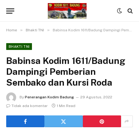
»
»
Home
Bhakti TNI
Babinsa Kodim 1611/Badung Dampingi Pemberian Sembako dan Kursi Roda
BHAKTI TNI
Babinsa Kodim 1611/Badung
Dampingi Pemberian
Sembako dan Kursi Roda
By
Penerangan Kodim Badung
29 Agustus, 2022
Tidak ada komentar
1 Min Read