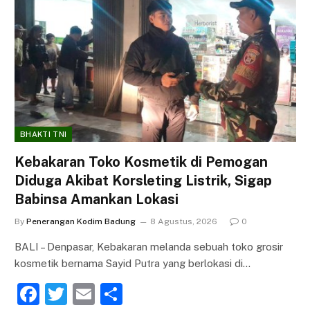
BHAKTI TNI
Kebakaran Toko Kosmetik di Pemogan
Diduga Akibat Korsleting Listrik, Sigap
Babinsa Amankan Lokasi
By
Penerangan Kodim Badung
8 Agustus, 2026
0
BALI – Denpasar, Kebakaran melanda sebuah toko grosir
kosmetik bernama Sayid Putra yang berlokasi di…
F
T
E
S