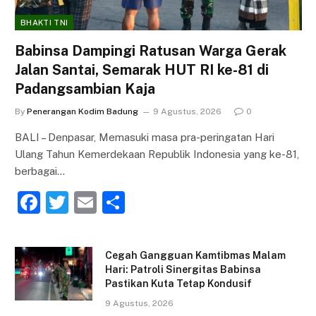
BHAKTI TNI
Babinsa Dampingi Ratusan Warga Gerak
Jalan Santai, Semarak HUT RI ke-81 di
Padangsambian Kaja
By
Penerangan Kodim Badung
9 Agustus, 2026
0
BALI – Denpasar, Memasuki masa pra-peringatan Hari
Ulang Tahun Kemerdekaan Republik Indonesia yang ke-81,
berbagai…
F
T
E
S
a
w
m
h
c
itt
ai
ar
Cegah Gangguan Kamtibmas Malam
e
er
l
e
Hari: Patroli Sinergitas Babinsa
Pastikan Kuta Tetap Kondusif
b
9 Agustus, 2026
o