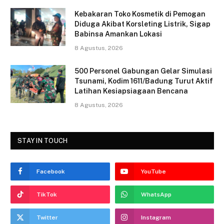
o
Kebakaran Toko Kosmetik di Pemogan
Diduga Akibat Korsleting Listrik, Sigap
k
Babinsa Amankan Lokasi
8 Agustus, 2026
500 Personel Gabungan Gelar Simulasi
Tsunami, Kodim 1611/Badung Turut Aktif
Latihan Kesiapsiagaan Bencana
8 Agustus, 2026
STAY IN TOUCH
Facebook
YouTube
TikTok
WhatsApp
Twitter
Instagram