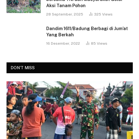
Aksi Tanam Pohon
28 September, 2025
325
Views
Dandim 1611/Badung Berbagi di Jum’at
Yang Berkah
16 Desember, 2022
85
Views
DON'T MISS