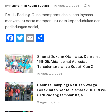
By
Penerangan Kodim Badung
10 Agustus, 2026
0
BALI – Badung, Guna mempermudah akses layanan
masyarakat serta memperkuat data kependudukan dan
perlindungan sosial,…
F
T
E
S
a
w
m
h
c
itt
ai
ar
Sinergi Dukung Olahraga, Danramil
e
er
l
e
1611-05/Abiansemal Apresiasi
Terselenggaranya Bupati Cup XI
b
10 Agustus, 2026
o
o
Babinsa Dampingi Ratusan Warga
Gerak Jalan Santai, Semarak HUT RI ke-
k
81 di Padangsambian Kaja
9 Agustus, 2026