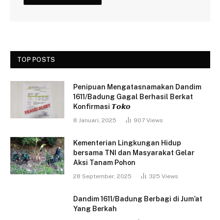
TOP POSTS
Penipuan Mengatasnamakan Dandim
1611/Badung Gagal Berhasil Berkat
Konfirmasi 𝙏𝙤𝙠𝙤
8 Januari, 2025
907
Views
Kementerian Lingkungan Hidup
bersama TNI dan Masyarakat Gelar
Aksi Tanam Pohon
28 September, 2025
325
Views
Dandim 1611/Badung Berbagi di Jum’at
Yang Berkah