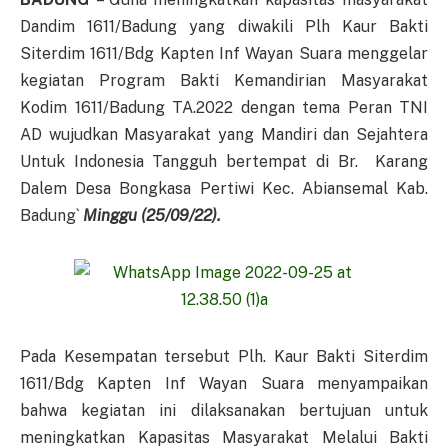
Dandim 1611/Badung yang diwakili Plh Kaur Bakti
Siterdim 1611/Bdg Kapten Inf Wayan Suara menggelar
kegiatan Program Bakti Kemandirian Masyarakat
Kodim 1611/Badung TA.2022 dengan tema Peran TNI
AD wujudkan Masyarakat yang Mandiri dan Sejahtera
Untuk Indonesia Tangguh bertempat di Br. Karang
Dalem Desa Bongkasa Pertiwi Kec. Abiansemal Kab.
Badung`
Minggu (25/09/22).
Pada Kesempatan tersebut Plh. Kaur Bakti Siterdim
1611/Bdg Kapten Inf Wayan Suara menyampaikan
bahwa kegiatan ini dilaksanakan bertujuan untuk
meningkatkan Kapasitas Masyarakat Melalui Bakti