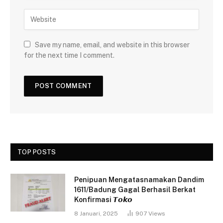
Save my name, email, and website in this browser
for the next time I comment.
TOP POSTS
Penipuan Mengatasnamakan Dandim
1611/Badung Gagal Berhasil Berkat
Konfirmasi 𝙏𝙤𝙠𝙤
8 Januari, 2025
907
Views