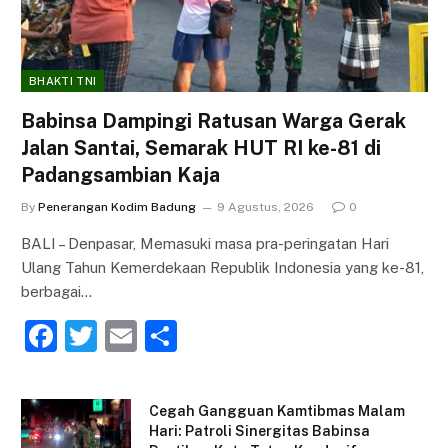
BHAKTI TNI
Babinsa Dampingi Ratusan Warga Gerak
Jalan Santai, Semarak HUT RI ke-81 di
Padangsambian Kaja
By
Penerangan Kodim Badung
9 Agustus, 2026
0
BALI – Denpasar, Memasuki masa pra-peringatan Hari
Ulang Tahun Kemerdekaan Republik Indonesia yang ke-81,
berbagai…
F
T
E
S
a
w
m
h
c
itt
ai
ar
Cegah Gangguan Kamtibmas Malam
e
er
l
e
Hari: Patroli Sinergitas Babinsa