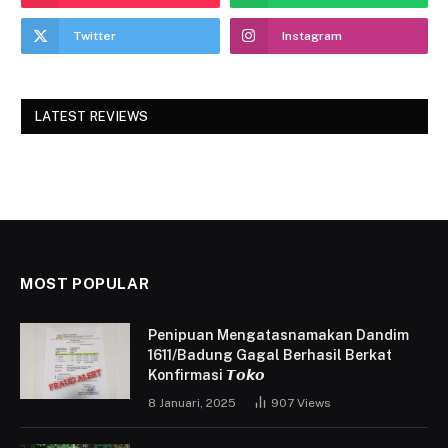
Twitter
Instagram
LATEST REVIEWS
MOST POPULAR
Penipuan Mengatasnamakan Dandim
1611/Badung Gagal Berhasil Berkat
Konfirmasi 𝙏𝙤𝙠𝙤
8 Januari, 2025
907
Views