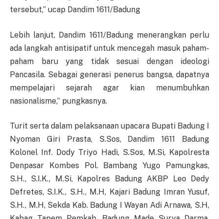
tersebut,” ucap Dandim 1611/Badung
Lebih lanjut, Dandim 1611/Badung menerangkan perlu
ada langkah antisipatif untuk mencegah masuk paham-
paham baru yang tidak sesuai dengan ideologi
Pancasila. Sebagai generasi penerus bangsa, dapatnya
mempelajari sejarah agar kian menumbuhkan
nasionalisme,” pungkasnya.
Turit serta dalam pelaksanaan upacara Bupati Badung I
Nyoman Giri Prasta, S.Sos, Dandim 1611 Badung
Kolonel Inf. Dody Triyo Hadi, S.Sos, M.Si, Kapolresta
Denpasar Kombes Pol. Bambang Yugo Pamungkas,
S.H., S.I.K., M.Si, Kapolres Badung AKBP Leo Dedy
Defretes, S.I.K., S.H., M.H, Kajari Badung Imran Yusuf,
S.H., M.H, Sekda Kab. Badung I Wayan Adi Arnawa, S.H,
Kabag Tapem Pemkab. Badung Made Surya Darma,