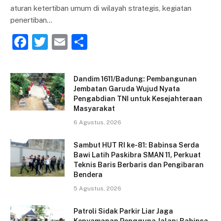
aturan ketertiban umum di wilayah strategis, kegiatan
penertiban…
F
T
E
S
a
w
m
h
c
itt
ai
ar
Dandim 1611/Badung: Pembangunan
e
er
l
e
Jembatan Garuda Wujud Nyata
Pengabdian TNI untuk Kesejahteraan
b
Masyarakat
o
6 Agustus, 2026
o
Sambut HUT RI ke-81: Babinsa Serda
k
Bawi Latih Paskibra SMAN 11, Perkuat
Teknis Baris Berbaris dan Pengibaran
Bendera
5 Agustus, 2026
Patroli Sidak Parkir Liar Jaga