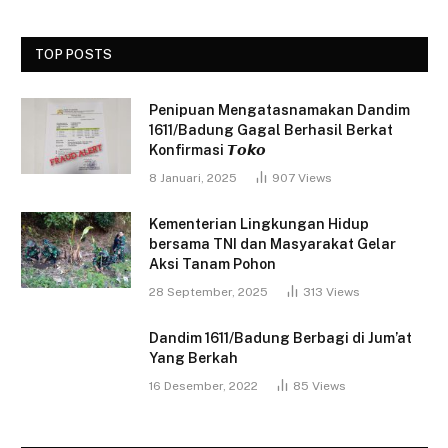
TOP POSTS
Penipuan Mengatasnamakan Dandim
1611/Badung Gagal Berhasil Berkat
Konfirmasi 𝙏𝙤𝙠𝙤
8 Januari, 2025
907
Views
Kementerian Lingkungan Hidup
bersama TNI dan Masyarakat Gelar
Aksi Tanam Pohon
28 September, 2025
313
Views
Dandim 1611/Badung Berbagi di Jum’at
Yang Berkah
16 Desember, 2022
85
Views