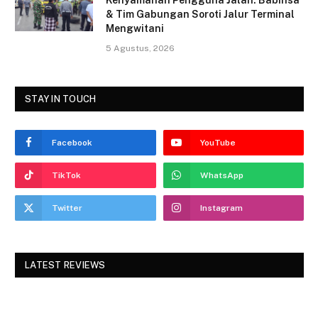
Kenyamanan Pengguna Jalan: Babinsa
& Tim Gabungan Soroti Jalur Terminal
Mengwitani
5 Agustus, 2026
STAY IN TOUCH
Facebook
YouTube
TikTok
WhatsApp
Twitter
Instagram
LATEST REVIEWS