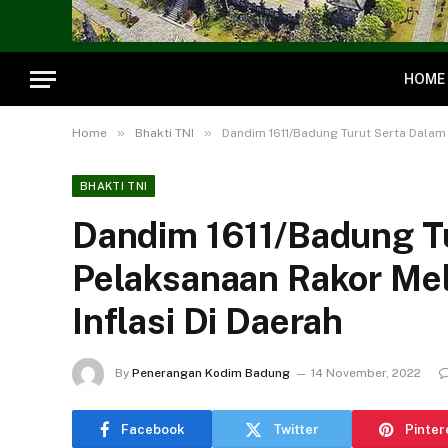
HOME
»
»
Home
Bhakti TNI
Dandim 1611/Badung Turut Serta Dalam 
BHAKTI TNI
Dandim 1611/Badung T
Pelaksanaan Rakor Mel
Inflasi Di Daerah
By
Penerangan Kodim Badung
14 November, 2022
Facebook
Twitter
Pinter