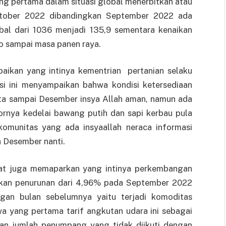
ang pertama dalam situasi global menerbitkan atau
Oktober 2022 dibandingkan September 2022 ada
bal dari 1036 menjadi 135,9 sementara kenaikan
o sampai masa panen raya.
aikan yang intinya kementrian pertanian selaku
i ini menyampaikan bahwa kondisi ketersediaan
ita sampai Desember insya Allah aman, namun ada
ornya kedelai bawang putih dan sapi kerbau pula
komunitas yang ada insyaallah neraca informasi
a Desember nanti.
at juga memaparkan yang intinya perkembangan
kkan penurunan dari 4,96% pada September 2022
gan bulan sebelumnya yaitu terjadi komoditas
a yang pertama tarif angkutan udara ini sebagai
kan jumlah penumpang yang tidak diikuti dengan