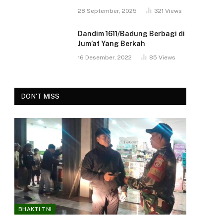
28 September, 2025
321
Views
Dandim 1611/Badung Berbagi di
Jum’at Yang Berkah
16 Desember, 2022
85
Views
DON'T MISS
BHAKTI TNI