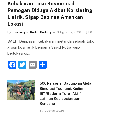
Kebakaran Toko Kosmetik di
Pemogan Diduga Akibat Korsleting
Listrik, Sigap Babinsa Amankan
Lokasi
By
Penerangan Kodim Badung
8 Agustus, 2026
0
BALI – Denpasar, Kebakaran melanda sebuah toko
grosir kosmetik bernama Sayid Putra yang
berlokasi di…
F
T
E
S
a
w
m
h
c
itt
ai
ar
500 Personel Gabungan Gelar
e
er
l
e
Simulasi Tsunami, Kodim
1611/Badung Turut Aktif
b
Latihan Kesiapsiagaan
o
Bencana
o
8 Agustus, 2026