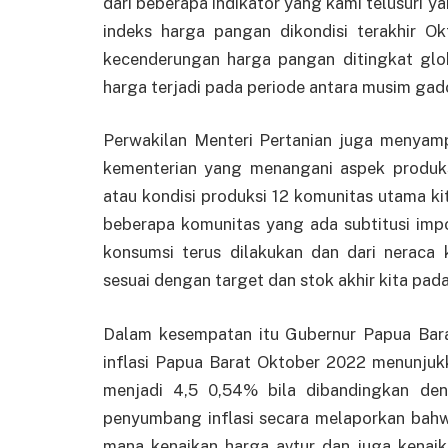
dari beberapa indikator yang kami telusuri y
indeks harga pangan dikondisi terakhir 
kecenderungan harga pangan ditingkat glo
harga terjadi pada periode antara musim gad
Perwakilan Menteri Pertanian juga menyamp
kementerian yang menangani aspek produks
atau kondisi produksi 12 komunitas utama k
beberapa komunitas yang ada subtitusi imp
konsumsi terus dilakukan dan dari neraca 
sesuai dengan target dan stok akhir kita pad
Dalam kesempatan itu Gubernur Papua Bar
inflasi Papua Barat Oktober 2022 menunju
menjadi 4,5 0,54% bila dibandingkan den
penyumbang inflasi secara melaporkan bahw
mana kenaikan harga avtur dan juga kenai