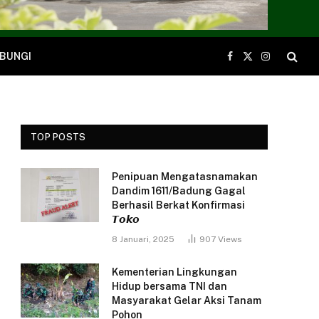
BUNGI
Facebook
X
Instagram
(Twitter)
TOP POSTS
Penipuan Mengatasnamakan
Dandim 1611/Badung Gagal
Berhasil Berkat Konfirmasi
𝙏𝙤𝙠𝙤
8 Januari, 2025
907
Views
Kementerian Lingkungan
Hidup bersama TNI dan
Masyarakat Gelar Aksi Tanam
Pohon