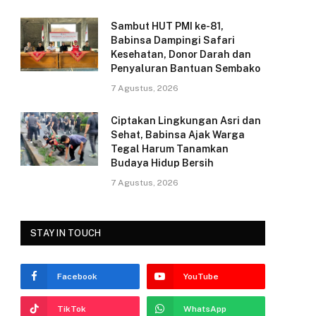
k
Sambut HUT PMI ke-81,
Babinsa Dampingi Safari
Kesehatan, Donor Darah dan
Penyaluran Bantuan Sembako
7 Agustus, 2026
Ciptakan Lingkungan Asri dan
Sehat, Babinsa Ajak Warga
Tegal Harum Tanamkan
Budaya Hidup Bersih
7 Agustus, 2026
STAY IN TOUCH
Facebook
YouTube
TikTok
WhatsApp