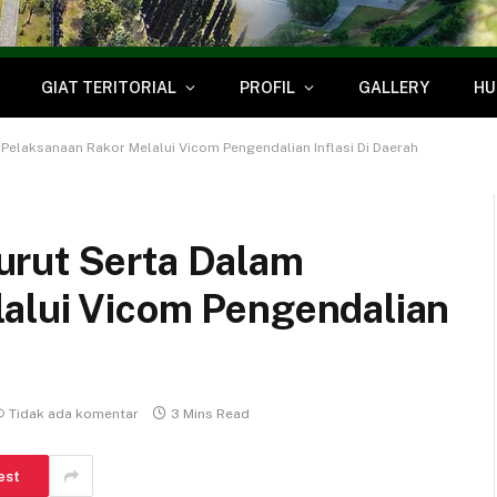
GIAT TERITORIAL
PROFIL
GALLERY
HU
Pelaksanaan Rakor Melalui Vicom Pengendalian Inflasi Di Daerah
urut Serta Dalam
alui Vicom Pengendalian
Tidak ada komentar
3 Mins Read
est