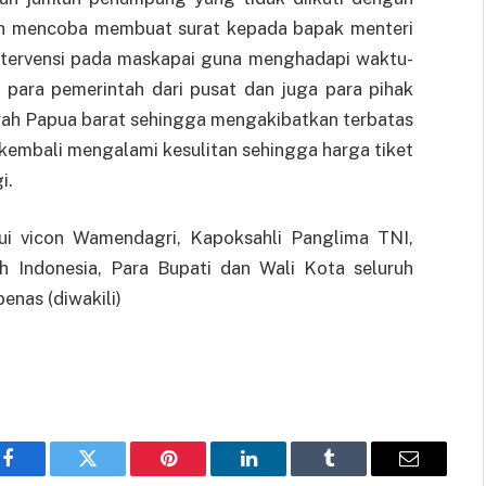
h mencoba membuat surat kepada bapak menteri
ntervensi pada maskapai guna menghadapi waktu-
ara pemerintah dari pusat dan juga para pihak
yah Papua barat sehingga mengakibatkan terbatas
kembali mengalami kesulitan sehingga harga tiket
i.
lui vicon Wamendagri, Kapoksahli Panglima TNI,
h Indonesia, Para Bupati dan Wali Kota seluruh
enas (diwakili)
Facebook
Twitter
Pinterest
LinkedIn
Tumblr
Email