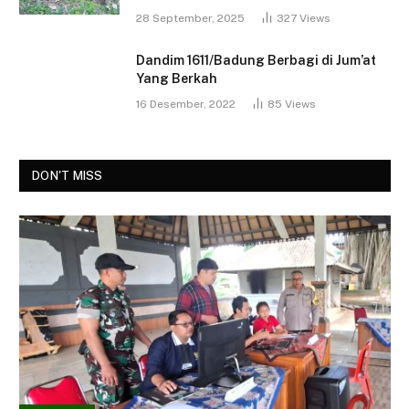
28 September, 2025
327
Views
Dandim 1611/Badung Berbagi di Jum’at
Yang Berkah
16 Desember, 2022
85
Views
DON'T MISS