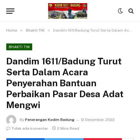
»
»
Home
Bhakti TNI
Dandim 1611/Badung Turut Serta Dalam Acara Penyerahan Bantuan Perbaikan Pasar Desa Adat Mengwi
BHAKTI TNI
Dandim 1611/Badung Turut
Serta Dalam Acara
Penyerahan Bantuan
Perbaikan Pasar Desa Adat
Mengwi
By
Penerangan Kodim Badung
12 Desember, 2022
Tidak ada komentar
2 Mins Read