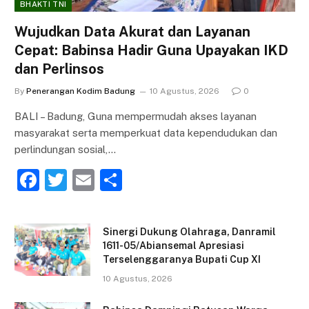
BHAKTI TNI
Wujudkan Data Akurat dan Layanan
Cepat: Babinsa Hadir Guna Upayakan IKD
dan Perlinsos
By
Penerangan Kodim Badung
10 Agustus, 2026
0
BALI – Badung, Guna mempermudah akses layanan
masyarakat serta memperkuat data kependudukan dan
perlindungan sosial,…
F
T
E
S
a
w
m
h
c
itt
ai
ar
Sinergi Dukung Olahraga, Danramil
e
er
l
e
1611-05/Abiansemal Apresiasi
Terselenggaranya Bupati Cup XI
b
10 Agustus, 2026
o