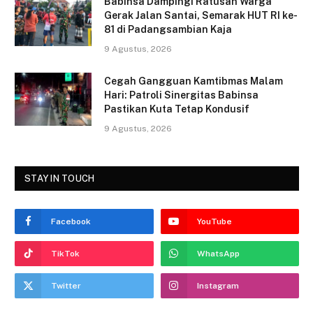
o
Babinsa Dampingi Ratusan Warga
Gerak Jalan Santai, Semarak HUT RI ke-
k
81 di Padangsambian Kaja
9 Agustus, 2026
Cegah Gangguan Kamtibmas Malam
Hari: Patroli Sinergitas Babinsa
Pastikan Kuta Tetap Kondusif
9 Agustus, 2026
STAY IN TOUCH
Facebook
YouTube
TikTok
WhatsApp
Twitter
Instagram