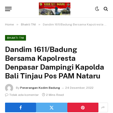
»
»
Home
Bhakti TNI
Dandim 1611/Badung Bersama Kapolresta Denpasar Dampingi Kapolda Bali Tinjau Pos PAM Nataru
BHAKTI TNI
Dandim 1611/Badung
Bersama Kapolresta
Denpasar Dampingi Kapolda
Bali Tinjau Pos PAM Nataru
By
Penerangan Kodim Badung
24 Desember, 2022
Tidak ada komentar
2 Mins Read