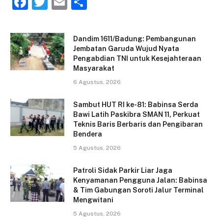
F
T
E
S
a
w
m
h
c
itt
ai
ar
Dandim 1611/Badung: Pembangunan
e
er
l
e
Jembatan Garuda Wujud Nyata
Pengabdian TNI untuk Kesejahteraan
b
Masyarakat
o
6 Agustus, 2026
o
Sambut HUT RI ke-81: Babinsa Serda
k
Bawi Latih Paskibra SMAN 11, Perkuat
Teknis Baris Berbaris dan Pengibaran
Bendera
5 Agustus, 2026
Patroli Sidak Parkir Liar Jaga
Kenyamanan Pengguna Jalan: Babinsa
& Tim Gabungan Soroti Jalur Terminal
Mengwitani
5 Agustus, 2026