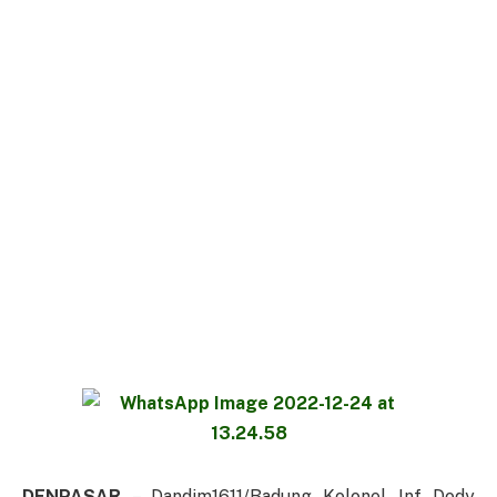
DENPASAR
– Dandim1611/Badung Kolonel Inf Dody