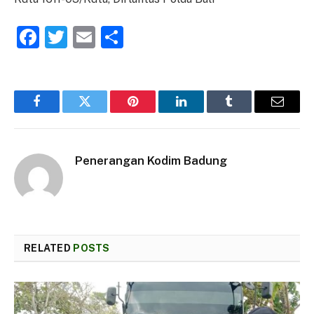
Facebook
Twitter
Email
Share
Facebook
Twitter
Pinterest
LinkedIn
Tumblr
Email
Penerangan Kodim Badung
RELATED
POSTS