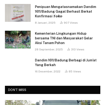
Penipuan Mengatasnamakan Dandim
1611/Badung Gagal Berhasil Berkat
Konfirmasi 𝙏𝙤𝙠𝙤
8 Januari, 2025
907
Views
Kementerian Lingkungan Hidup
bersama TNI dan Masyarakat Gelar
Aksi Tanam Pohon
28 September, 2025
313
Views
Dandim 1611/Badung Berbagi di Jum’at
Yang Berkah
16 Desember, 2022
85
Views
DON'T MISS