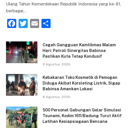
Ulang Tahun Kemerdekaan Republik Indonesia yang ke-81,
berbagai…
F
T
E
S
a
w
m
h
c
itt
ai
ar
Cegah Gangguan Kamtibmas Malam
e
er
l
e
Hari: Patroli Sinergitas Babinsa
Pastikan Kuta Tetap Kondusif
b
9 Agustus, 2026
o
o
Kebakaran Toko Kosmetik di Pemogan
Diduga Akibat Korsleting Listrik, Sigap
k
Babinsa Amankan Lokasi
8 Agustus, 2026
500 Personel Gabungan Gelar Simulasi
Tsunami, Kodim 1611/Badung Turut Aktif
Latihan Kesiapsiagaan Bencana