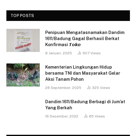
TOP POSTS
Penipuan Mengatasnamakan Dandim
1611/Badung Gagal Berhasil Berkat
Konfirmasi 𝙏𝙤𝙠𝙤
8 Januari, 2025
907
Views
Kementerian Lingkungan Hidup
bersama TNI dan Masyarakat Gelar
Aksi Tanam Pohon
28 September, 2025
325
Views
Dandim 1611/Badung Berbagi di Jum’at
Yang Berkah
16 Desember, 2022
85
Views