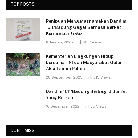
TOP POSTS
Penipuan Mengatasnamakan Dandim
1611/Badung Gagal Berhasil Berkat
Konfirmasi 𝙏𝙤𝙠𝙤
8 Januari, 2025
907
Views
Kementerian Lingkungan Hidup
bersama TNI dan Masyarakat Gelar
Aksi Tanam Pohon
28 September, 2025
313
Views
Dandim 1611/Badung Berbagi di Jum’at
Yang Berkah
16 Desember, 2022
85
Views
DON'T MISS