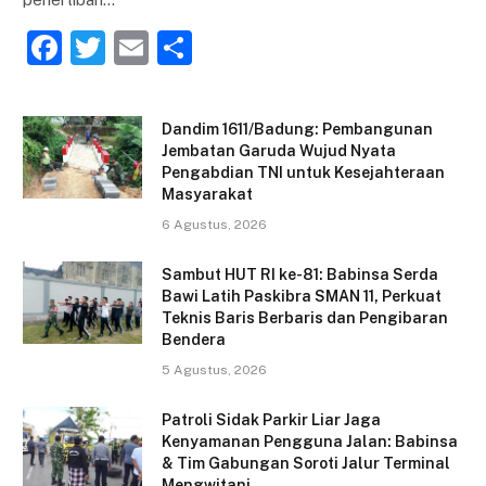
F
T
E
S
a
w
m
h
c
itt
ai
ar
Dandim 1611/Badung: Pembangunan
e
er
l
e
Jembatan Garuda Wujud Nyata
Pengabdian TNI untuk Kesejahteraan
b
Masyarakat
o
6 Agustus, 2026
o
Sambut HUT RI ke-81: Babinsa Serda
k
Bawi Latih Paskibra SMAN 11, Perkuat
Teknis Baris Berbaris dan Pengibaran
Bendera
5 Agustus, 2026
Patroli Sidak Parkir Liar Jaga
Kenyamanan Pengguna Jalan: Babinsa
& Tim Gabungan Soroti Jalur Terminal
Mengwitani