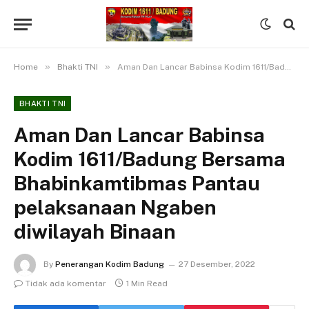
»
»
Home
Bhakti TNI
Aman Dan Lancar Babinsa Kodim 1611/Badung Bersama Bhabinkamtibmas Pantau pelaksanaan Ngaben diwilayah Binaan
BHAKTI TNI
Aman Dan Lancar Babinsa
Kodim 1611/Badung Bersama
Bhabinkamtibmas Pantau
pelaksanaan Ngaben
diwilayah Binaan
By
Penerangan Kodim Badung
27 Desember, 2022
Tidak ada komentar
1 Min Read