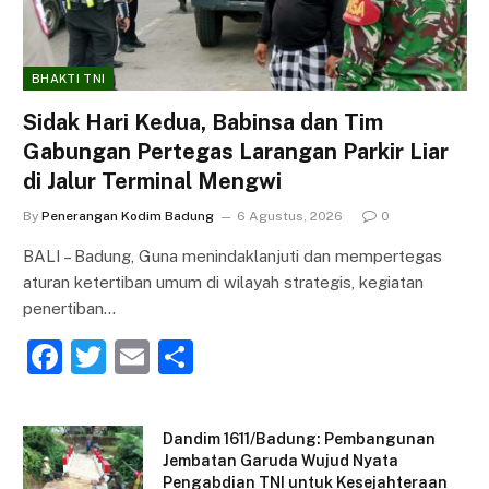
BHAKTI TNI
Sidak Hari Kedua, Babinsa dan Tim
Gabungan Pertegas Larangan Parkir Liar
di Jalur Terminal Mengwi
By
Penerangan Kodim Badung
6 Agustus, 2026
0
BALI – Badung, Guna menindaklanjuti dan mempertegas
aturan ketertiban umum di wilayah strategis, kegiatan
penertiban…
F
T
E
S
a
w
m
h
c
itt
ai
ar
Dandim 1611/Badung: Pembangunan
e
er
l
e
Jembatan Garuda Wujud Nyata
Pengabdian TNI untuk Kesejahteraan