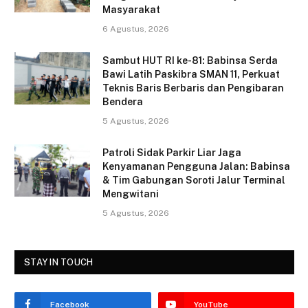
b
Masyarakat
o
6 Agustus, 2026
o
Sambut HUT RI ke-81: Babinsa Serda
k
Bawi Latih Paskibra SMAN 11, Perkuat
Teknis Baris Berbaris dan Pengibaran
Bendera
5 Agustus, 2026
Patroli Sidak Parkir Liar Jaga
Kenyamanan Pengguna Jalan: Babinsa
& Tim Gabungan Soroti Jalur Terminal
Mengwitani
5 Agustus, 2026
STAY IN TOUCH
Facebook
YouTube