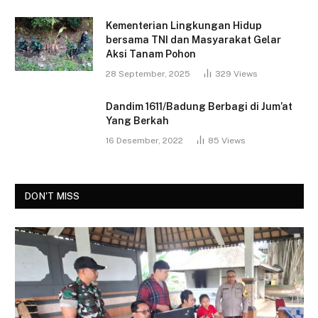
Kementerian Lingkungan Hidup
bersama TNI dan Masyarakat Gelar
Aksi Tanam Pohon
28 September, 2025
329
Views
Dandim 1611/Badung Berbagi di Jum’at
Yang Berkah
16 Desember, 2022
85
Views
DON'T MISS