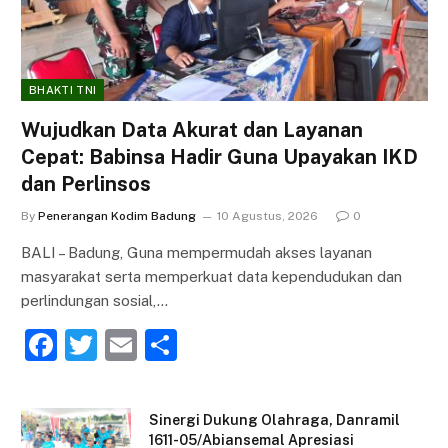
BHAKTI TNI
Wujudkan Data Akurat dan Layanan
Cepat: Babinsa Hadir Guna Upayakan IKD
dan Perlinsos
By
Penerangan Kodim Badung
10 Agustus, 2026
0
BALI – Badung, Guna mempermudah akses layanan
masyarakat serta memperkuat data kependudukan dan
perlindungan sosial,…
F
T
E
S
a
w
m
h
c
itt
ai
ar
Sinergi Dukung Olahraga, Danramil
e
er
l
e
1611-05/Abiansemal Apresiasi