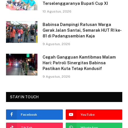
Terselenggaranya Bupati Cup XI
b
10 Agustus, 2026
o
o
Babinsa Dampingi Ratusan Warga
Gerak Jalan Santai, Semarak HUT RI ke-
k
81 di Padangsambian Kaja
9 Agustus, 2026
Cegah Gangguan Kamtibmas Malam
Hari: Patroli Sinergitas Babinsa
Pastikan Kuta Tetap Kondusif
9 Agustus, 2026
STAY IN TOUCH
Facebook
YouTube
TikTok
WhatsApp