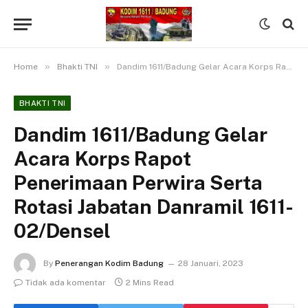
»
»
Home
Bhakti TNI
Dandim 1611/Badung Gelar Acara Korps Rapot Penerimaan Perwira Serta Rotasi Jabatan Danramil 1611-02/Densel
BHAKTI TNI
Dandim 1611/Badung Gelar
Acara Korps Rapot
Penerimaan Perwira Serta
Rotasi Jabatan Danramil 1611-
02/Densel
By
Penerangan Kodim Badung
28 Januari, 2023
Tidak ada komentar
2 Mins Read