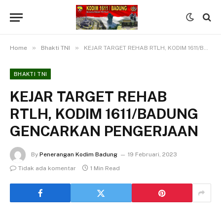
»
»
Home
Bhakti TNI
KEJAR TARGET REHAB RTLH, KODIM 1611/BADUNG GENCARKAN PENGERJAAN
BHAKTI TNI
KEJAR TARGET REHAB
RTLH, KODIM 1611/BADUNG
GENCARKAN PENGERJAAN
By
Penerangan Kodim Badung
19 Februari, 2023
Tidak ada komentar
1 Min Read