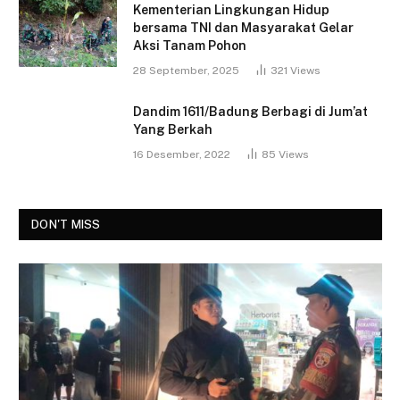
Kementerian Lingkungan Hidup
bersama TNI dan Masyarakat Gelar
Aksi Tanam Pohon
28 September, 2025
321
Views
Dandim 1611/Badung Berbagi di Jum’at
Yang Berkah
16 Desember, 2022
85
Views
DON'T MISS