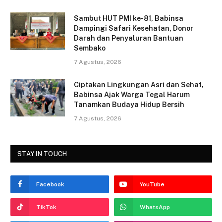
o
o
Sambut HUT PMI ke-81, Babinsa
Dampingi Safari Kesehatan, Donor
k
Darah dan Penyaluran Bantuan
Sembako
7 Agustus, 2026
Ciptakan Lingkungan Asri dan Sehat,
Babinsa Ajak Warga Tegal Harum
Tanamkan Budaya Hidup Bersih
7 Agustus, 2026
STAY IN TOUCH
Facebook
YouTube
TikTok
WhatsApp