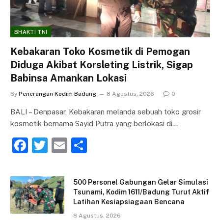
BHAKTI TNI
Kebakaran Toko Kosmetik di Pemogan
Diduga Akibat Korsleting Listrik, Sigap
Babinsa Amankan Lokasi
By
Penerangan Kodim Badung
8 Agustus, 2026
0
BALI – Denpasar, Kebakaran melanda sebuah toko grosir
kosmetik bernama Sayid Putra yang berlokasi di…
F
T
E
S
a
w
m
h
c
itt
ai
ar
500 Personel Gabungan Gelar Simulasi
e
er
l
e
Tsunami, Kodim 1611/Badung Turut Aktif
Latihan Kesiapsiagaan Bencana
b
8 Agustus, 2026