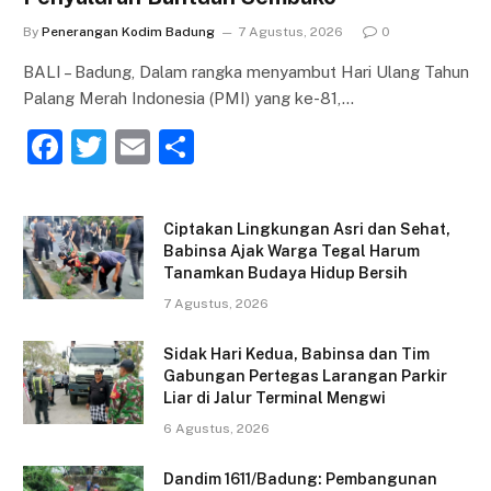
By
Penerangan Kodim Badung
7 Agustus, 2026
0
BALI – Badung, Dalam rangka menyambut Hari Ulang Tahun
Palang Merah Indonesia (PMI) yang ke-81,…
F
T
E
S
a
w
m
h
c
itt
ai
ar
Ciptakan Lingkungan Asri dan Sehat,
e
er
l
e
Babinsa Ajak Warga Tegal Harum
Tanamkan Budaya Hidup Bersih
b
7 Agustus, 2026
o
o
Sidak Hari Kedua, Babinsa dan Tim
Gabungan Pertegas Larangan Parkir
k
Liar di Jalur Terminal Mengwi
6 Agustus, 2026
Dandim 1611/Badung: Pembangunan