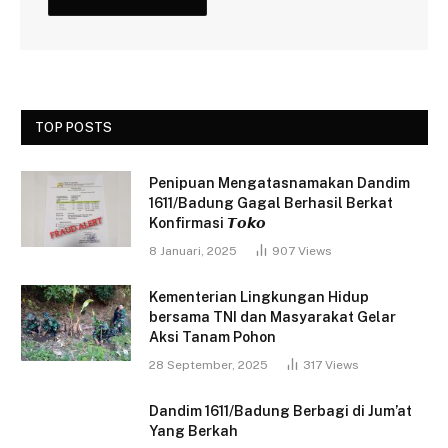
TOP POSTS
Penipuan Mengatasnamakan Dandim
1611/Badung Gagal Berhasil Berkat
Konfirmasi 𝙏𝙤𝙠𝙤
8 Januari, 2025
907
Views
Kementerian Lingkungan Hidup
bersama TNI dan Masyarakat Gelar
Aksi Tanam Pohon
28 September, 2025
317
Views
Dandim 1611/Badung Berbagi di Jum’at
Yang Berkah