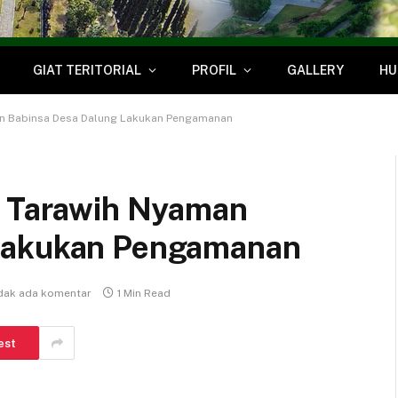
GIAT TERITORIAL
PROFIL
GALLERY
HU
an Babinsa Desa Dalung Lakukan Pengamanan
t Tarawih Nyaman
Lakukan Pengamanan
dak ada komentar
1 Min Read
est