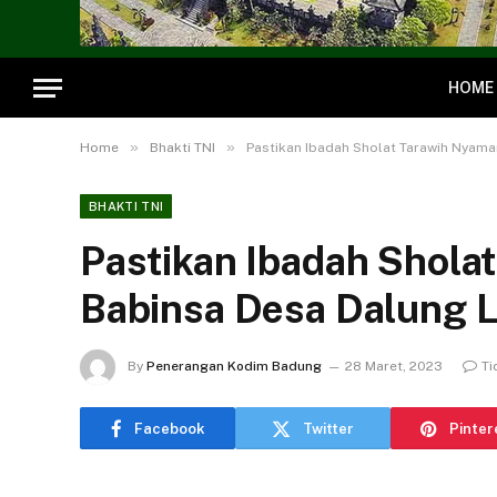
HOME
»
»
Home
Bhakti TNI
Pastikan Ibadah Sholat Tarawih Nyam
BHAKTI TNI
Pastikan Ibadah Shola
Babinsa Desa Dalung 
By
Penerangan Kodim Badung
28 Maret, 2023
Ti
Facebook
Twitter
Pinter