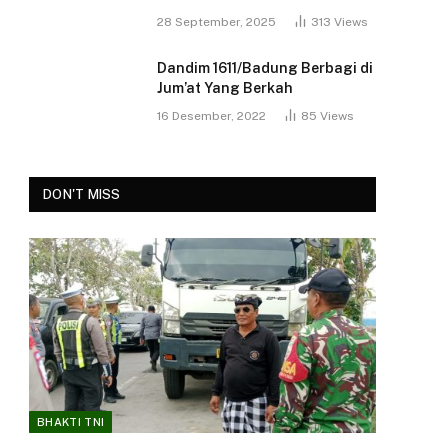
28 September, 2025
313
Views
Dandim 1611/Badung Berbagi di
Jum’at Yang Berkah
16 Desember, 2022
85
Views
DON'T MISS
BHAKTI TNI