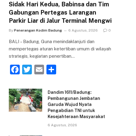
Sidak Hari Kedua, Babinsa dan Tim
Gabungan Pertegas Larangan
Parkir Liar di Jalur Terminal Mengwi
By
Penerangan Kodim Badung
6 Agustus, 2026
0
BALI – Badung, Guna menindaklanjuti dan
mempertegas aturan ketertiban umum di wilayah
strategis, kegiatan penertiban…
F
T
E
S
a
w
m
h
c
itt
ai
ar
Dandim 1611/Badung:
e
er
l
e
Pembangunan Jembatan
Garuda Wujud Nyata
b
Pengabdian TNI untuk
o
Kesejahteraan Masyarakat
o
6 Agustus, 2026