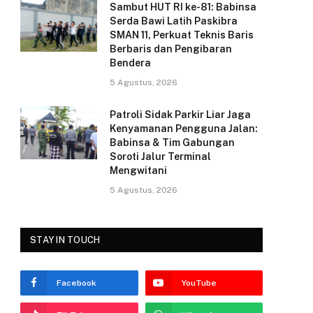
k
Sambut HUT RI ke-81: Babinsa
Serda Bawi Latih Paskibra
SMAN 11, Perkuat Teknis Baris
Berbaris dan Pengibaran
Bendera
5 Agustus, 2026
Patroli Sidak Parkir Liar Jaga
Kenyamanan Pengguna Jalan:
Babinsa & Tim Gabungan
Soroti Jalur Terminal
Mengwitani
5 Agustus, 2026
STAY IN TOUCH
Facebook
YouTube