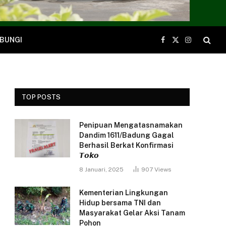
BUNGI
Facebook
X
Instagram
(Twitter)
TOP POSTS
Penipuan Mengatasnamakan
Dandim 1611/Badung Gagal
Berhasil Berkat Konfirmasi
𝙏𝙤𝙠𝙤
8 Januari, 2025
907
Views
Kementerian Lingkungan
Hidup bersama TNI dan
Masyarakat Gelar Aksi Tanam
Pohon