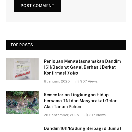
TOP POSTS
Penipuan Mengatasnamakan Dandim
1611/Badung Gagal Berhasil Berkat
Konfirmasi 𝙏𝙤𝙠𝙤
8 Januari, 2025
907
Views
Kementerian Lingkungan Hidup
bersama TNI dan Masyarakat Gelar
Aksi Tanam Pohon
28 September, 2025
317
Views
Dandim 1611/Badung Berbagi di Jum’at