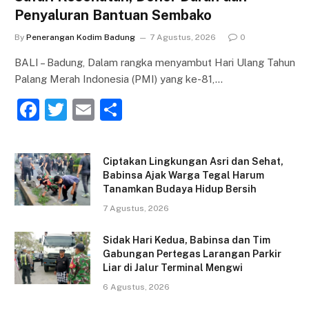
Penyaluran Bantuan Sembako
By
Penerangan Kodim Badung
7 Agustus, 2026
0
BALI – Badung, Dalam rangka menyambut Hari Ulang Tahun
Palang Merah Indonesia (PMI) yang ke-81,…
F
T
E
S
a
w
m
h
c
itt
ai
ar
Ciptakan Lingkungan Asri dan Sehat,
e
er
l
e
Babinsa Ajak Warga Tegal Harum
Tanamkan Budaya Hidup Bersih
b
7 Agustus, 2026
o
o
Sidak Hari Kedua, Babinsa dan Tim
Gabungan Pertegas Larangan Parkir
k
Liar di Jalur Terminal Mengwi
6 Agustus, 2026