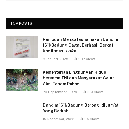
TOP POSTS
Penipuan Mengatasnamakan Dandim
1611/Badung Gagal Berhasil Berkat
Konfirmasi 𝙏𝙤𝙠𝙤
8 Januari, 2025
907
Views
Kementerian Lingkungan Hidup
bersama TNI dan Masyarakat Gelar
Aksi Tanam Pohon
28 September, 2025
313
Views
Dandim 1611/Badung Berbagi di Jum’at
Yang Berkah
16 Desember, 2022
85
Views