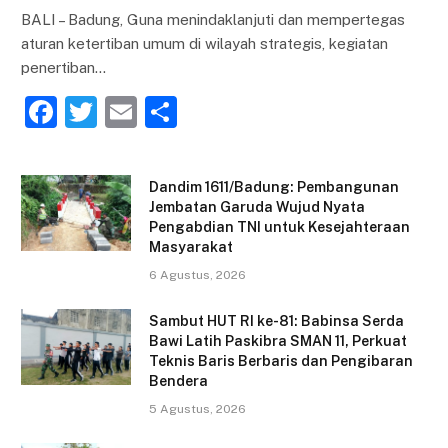
BALI – Badung, Guna menindaklanjuti dan mempertegas
aturan ketertiban umum di wilayah strategis, kegiatan
penertiban…
F
T
E
S
a
w
m
h
c
itt
ai
ar
Dandim 1611/Badung: Pembangunan
e
er
l
e
Jembatan Garuda Wujud Nyata
Pengabdian TNI untuk Kesejahteraan
b
Masyarakat
o
6 Agustus, 2026
o
Sambut HUT RI ke-81: Babinsa Serda
k
Bawi Latih Paskibra SMAN 11, Perkuat
Teknis Baris Berbaris dan Pengibaran
Bendera
5 Agustus, 2026