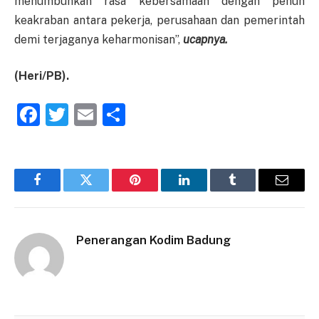
menumbuhkan rasa kebersamaan dengan penuh
keakraban antara pekerja, perusahaan dan pemerintah
demi terjaganya keharmonisan”,
ucapnya.
(Heri/PB).
Facebook
Twitter
Email
Share
Facebook
Twitter
Pinterest
LinkedIn
Tumblr
Email
Penerangan Kodim Badung