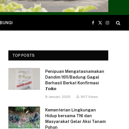
BUNGI
Facebook
X
Instagram
(Twitter)
TOP POSTS
Penipuan Mengatasnamakan
Dandim 1611/Badung Gagal
Berhasil Berkat Konfirmasi
𝙏𝙤𝙠𝙤
8 Januari, 2025
907
Views
Kementerian Lingkungan
Hidup bersama TNI dan
Masyarakat Gelar Aksi Tanam
Pohon