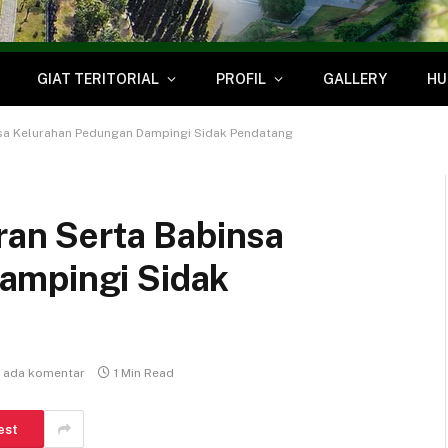
GIAT TERITORIAL
PROFIL
GALLERY
HU
insa Kelurahan Pedungan Dampingi Sidak Pendatang
eran Serta Babinsa
ampingi Sidak
k ada komentar
1 Min Read
est