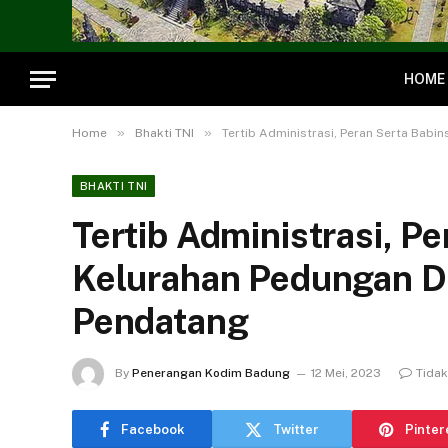
HOME
»
»
Home
Bhakti TNI
Tertib Administrasi, Peran Serta Bab
BHAKTI TNI
Tertib Administrasi, P
Kelurahan Pedungan D
Pendatang
By
Penerangan Kodim Badung
12 Mei, 2023
Tida
Facebook
Twitter
Pinter