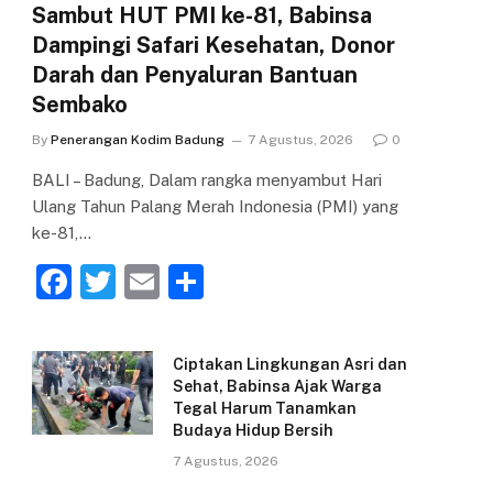
Sambut HUT PMI ke-81, Babinsa
Dampingi Safari Kesehatan, Donor
Darah dan Penyaluran Bantuan
Sembako
By
Penerangan Kodim Badung
7 Agustus, 2026
0
BALI – Badung, Dalam rangka menyambut Hari
Ulang Tahun Palang Merah Indonesia (PMI) yang
ke-81,…
F
T
E
S
a
w
m
h
c
itt
ai
ar
Ciptakan Lingkungan Asri dan
e
er
l
e
Sehat, Babinsa Ajak Warga
Tegal Harum Tanamkan
b
Budaya Hidup Bersih
o
7 Agustus, 2026
o