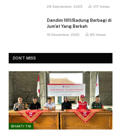
28 September, 2025
317
Views
Dandim 1611/Badung Berbagi di
Jum’at Yang Berkah
16 Desember, 2022
85
Views
DON'T MISS
BHAKTI TNI