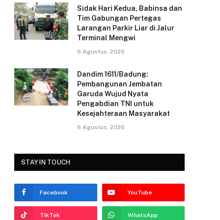
Sidak Hari Kedua, Babinsa dan
k
Tim Gabungan Pertegas
Larangan Parkir Liar di Jalur
Terminal Mengwi
6 Agustus, 2026
Dandim 1611/Badung:
Pembangunan Jembatan
Garuda Wujud Nyata
Pengabdian TNI untuk
Kesejahteraan Masyarakat
6 Agustus, 2026
STAY IN TOUCH
Facebook
YouTube
TikTok
WhatsApp