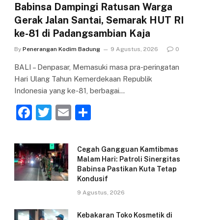
Babinsa Dampingi Ratusan Warga
Gerak Jalan Santai, Semarak HUT RI
ke-81 di Padangsambian Kaja
By
Penerangan Kodim Badung
9 Agustus, 2026
0
BALI – Denpasar, Memasuki masa pra-peringatan
Hari Ulang Tahun Kemerdekaan Republik
Indonesia yang ke-81, berbagai…
F
T
E
S
a
w
m
h
c
itt
ai
ar
Cegah Gangguan Kamtibmas
e
er
l
e
Malam Hari: Patroli Sinergitas
Babinsa Pastikan Kuta Tetap
b
Kondusif
o
9 Agustus, 2026
o
Kebakaran Toko Kosmetik di