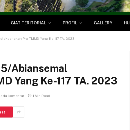
GIAT TERITORIAL
PROFIL
GALLERY
HU
elaksanakan Pra TMMD Yang Ke-117 TA. 2023
05/Abiansemal
D Yang Ke-117 TA. 2023
 ada komentar
1 Min Read
est