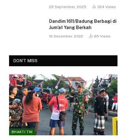
28 September, 2025
324
Views
Dandim 1611/Badung Berbagi di
Jum’at Yang Berkah
16 Desember, 2022
85
Views
DON'T MISS
BHAKTI TNI