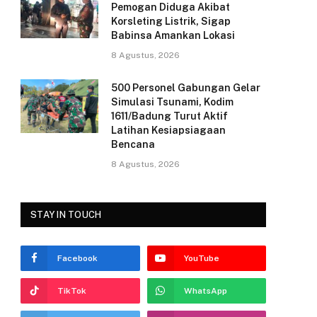
k
Pemogan Diduga Akibat
Korsleting Listrik, Sigap
Babinsa Amankan Lokasi
8 Agustus, 2026
500 Personel Gabungan Gelar
Simulasi Tsunami, Kodim
1611/Badung Turut Aktif
Latihan Kesiapsiagaan
Bencana
8 Agustus, 2026
STAY IN TOUCH
Facebook
YouTube
TikTok
WhatsApp