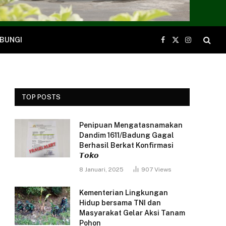
BUNGI
Facebook
X
Instagram
(Twitter)
TOP POSTS
Penipuan Mengatasnamakan
Dandim 1611/Badung Gagal
Berhasil Berkat Konfirmasi
𝙏𝙤𝙠𝙤
8 Januari, 2025
907
Views
Kementerian Lingkungan
Hidup bersama TNI dan
Masyarakat Gelar Aksi Tanam
Pohon