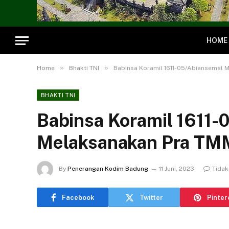
HOME
»
»
Home
Bhakti TNI
Babinsa Koramil 1611-05/Abiansemal M
BHAKTI TNI
Babinsa Koramil 1611-
Melaksanakan Pra TMM
By
Penerangan Kodim Badung
11 Juni, 2023
Tidak
Facebook
Twitter
Pinter