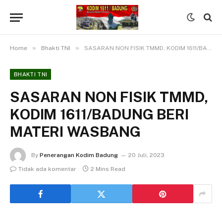
»
»
Home
Bhakti TNI
SASARAN NON FISIK TMMD, KODIM 1611/BADUNG BERI MATERI WASBANG
BHAKTI TNI
SASARAN NON FISIK TMMD,
KODIM 1611/BADUNG BERI
MATERI WASBANG
By
Penerangan Kodim Badung
20 Juli, 2023
Tidak ada komentar
2 Mins Read