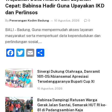
Cepat: Babinsa Hadir Guna Upayakan IKD
dan Perlinsos
By
Penerangan Kodim Badung
10 Agustus, 2026
0
BALI – Badung, Guna mempermudah akses layanan
masyarakat serta memperkuat data kependudukan dan
perlindungan sosial,…
F
T
E
S
a
w
m
h
c
itt
ai
ar
Sinergi Dukung Olahraga, Danramil
e
er
l
e
1611-05/Abiansemal Apresiasi
Terselenggaranya Bupati Cup XI
b
10 Agustus, 2026
o
o
Babinsa Dampingi Ratusan Warga
Gerak Jalan Santai, Semarak HUT RI ke-
k
81 di Padangsambian Kaja