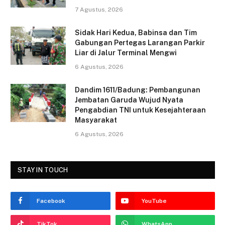
b
7 Agustus, 2026
o
o
Sidak Hari Kedua, Babinsa dan Tim
Gabungan Pertegas Larangan Parkir
k
Liar di Jalur Terminal Mengwi
6 Agustus, 2026
Dandim 1611/Badung: Pembangunan
Jembatan Garuda Wujud Nyata
Pengabdian TNI untuk Kesejahteraan
Masyarakat
6 Agustus, 2026
STAY IN TOUCH
Facebook
YouTube
TikTok
WhatsApp