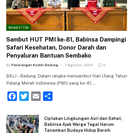
BHAKTI TNI
Sambut HUT PMI ke-81, Babinsa Dampingi
Safari Kesehatan, Donor Darah dan
Penyaluran Bantuan Sembako
By
Penerangan Kodim Badung
7 Agustus, 2026
0
BALI – Badung, Dalam rangka menyambut Hari Ulang Tahun
Palang Merah Indonesia (PMI) yang ke-81,…
F
T
E
S
a
w
m
h
c
itt
ai
ar
Ciptakan Lingkungan Asri dan Sehat,
e
er
l
e
Babinsa Ajak Warga Tegal Harum
Tanamkan Budaya Hidup Bersih