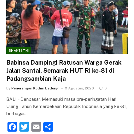
BHAKTI TNI
Babinsa Dampingi Ratusan Warga Gerak
Jalan Santai, Semarak HUT RI ke-81 di
Padangsambian Kaja
By
Penerangan Kodim Badung
9 Agustus, 2026
0
BALI – Denpasar, Memasuki masa pra-peringatan Hari
Ulang Tahun Kemerdekaan Republik Indonesia yang ke-81,
berbagai…
F
T
E
S