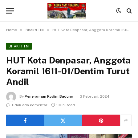
»
»
Home
Bhakti TNI
HUT Kota Denpasar, Anggota Koramil 1611-01/Dentim Turut Andil
BHAKTI TNI
HUT Kota Denpasar, Anggota
Koramil 1611-01/Dentim Turut
Andil
By
Penerangan Kodim Badung
3 Februari, 2024
Tidak ada komentar
1 Min Read