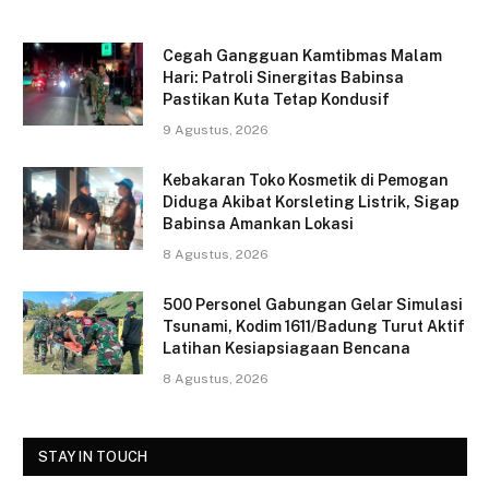
a
w
m
h
c
itt
ai
ar
Cegah Gangguan Kamtibmas Malam
e
er
l
e
Hari: Patroli Sinergitas Babinsa
Pastikan Kuta Tetap Kondusif
b
9 Agustus, 2026
o
o
Kebakaran Toko Kosmetik di Pemogan
Diduga Akibat Korsleting Listrik, Sigap
k
Babinsa Amankan Lokasi
8 Agustus, 2026
500 Personel Gabungan Gelar Simulasi
Tsunami, Kodim 1611/Badung Turut Aktif
Latihan Kesiapsiagaan Bencana
8 Agustus, 2026
STAY IN TOUCH