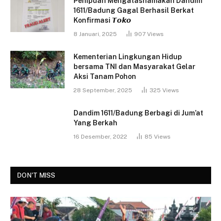
Penipuan Mengatasnamakan Dandim
1611/Badung Gagal Berhasil Berkat
Konfirmasi 𝙏𝙤𝙠𝙤
8 Januari, 2025
907
Views
Kementerian Lingkungan Hidup
bersama TNI dan Masyarakat Gelar
Aksi Tanam Pohon
28 September, 2025
325
Views
Dandim 1611/Badung Berbagi di Jum’at
Yang Berkah
16 Desember, 2022
85
Views
DON'T MISS