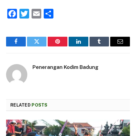
Facebook
Twitter
Email
Share
Facebook
Twitter
Pinterest
LinkedIn
Tumblr
Email
Penerangan Kodim Badung
RELATED
POSTS