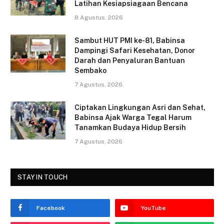
Latihan Kesiapsiagaan Bencana
b
8 Agustus, 2026
o
o
Sambut HUT PMI ke-81, Babinsa
Dampingi Safari Kesehatan, Donor
k
Darah dan Penyaluran Bantuan
Sembako
7 Agustus, 2026
Ciptakan Lingkungan Asri dan Sehat,
Babinsa Ajak Warga Tegal Harum
Tanamkan Budaya Hidup Bersih
7 Agustus, 2026
STAY IN TOUCH
Facebook
YouTube