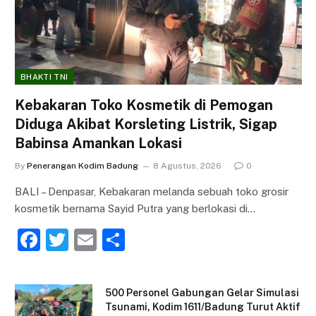
BHAKTI TNI
Kebakaran Toko Kosmetik di Pemogan
Diduga Akibat Korsleting Listrik, Sigap
Babinsa Amankan Lokasi
By
Penerangan Kodim Badung
8 Agustus, 2026
0
BALI – Denpasar, Kebakaran melanda sebuah toko grosir
kosmetik bernama Sayid Putra yang berlokasi di…
F
T
E
S
a
w
m
h
c
itt
ai
ar
500 Personel Gabungan Gelar Simulasi
e
er
l
e
Tsunami, Kodim 1611/Badung Turut Aktif