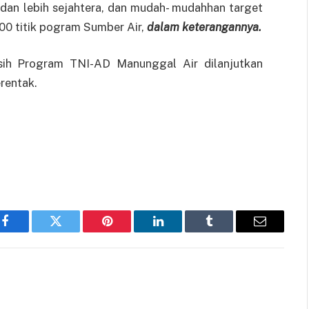
dan lebih sejahtera, dan mudah- mudahhan target
000 titik pogram Sumber Air,
dalam keterangannya.
sih Program TNI-AD Manunggal Air dilanjutkan
rentak.
Facebook
Twitter
Pinterest
LinkedIn
Tumblr
Email