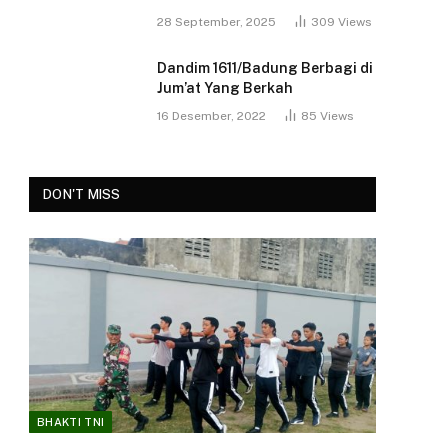
28 September, 2025
309
Views
Dandim 1611/Badung Berbagi di
Jum’at Yang Berkah
16 Desember, 2022
85
Views
DON'T MISS
BHAKTI TNI