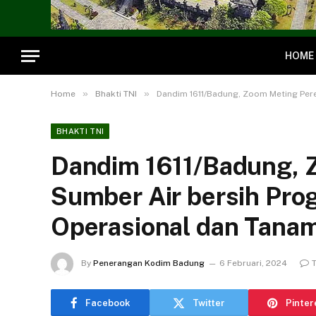
HOME
»
»
Home
Bhakti TNI
Dandim 1611/Badung, Zoom Meting Per
BHAKTI TNI
Dandim 1611/Badung, 
Sumber Air bersih Pr
Operasional dan Tana
By
Penerangan Kodim Badung
6 Februari, 2024
Facebook
Twitter
Pinter