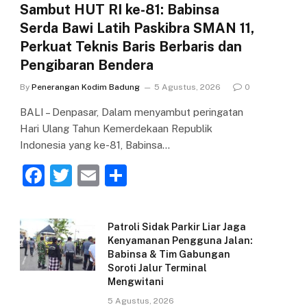
Sambut HUT RI ke-81: Babinsa
Serda Bawi Latih Paskibra SMAN 11,
Perkuat Teknis Baris Berbaris dan
Pengibaran Bendera
By
Penerangan Kodim Badung
5 Agustus, 2026
0
BALI – Denpasar, Dalam menyambut peringatan
Hari Ulang Tahun Kemerdekaan Republik
Indonesia yang ke-81, Babinsa…
F
T
E
S
a
w
m
h
c
itt
ai
ar
Patroli Sidak Parkir Liar Jaga
e
er
l
e
Kenyamanan Pengguna Jalan:
Babinsa & Tim Gabungan
b
Soroti Jalur Terminal
o
Mengwitani
o
5 Agustus, 2026