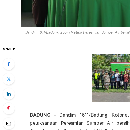
Dandim 1611/Badung, Zoom Meting Peresmian Sumber Air bersi
SHARE
BADUNG
– Dandim 1611/Badung Kolonel 
pelaksanaan Peresmian Sumber Air bers