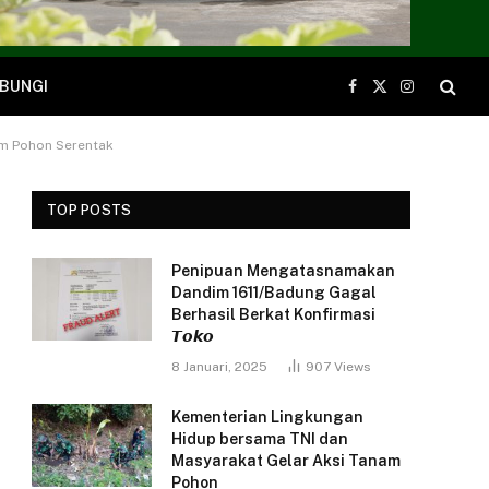
BUNGI
Facebook
X
Instagram
(Twitter)
am Pohon Serentak
TOP POSTS
Penipuan Mengatasnamakan
Dandim 1611/Badung Gagal
Berhasil Berkat Konfirmasi
𝙏𝙤𝙠𝙤
8 Januari, 2025
907
Views
Kementerian Lingkungan
Hidup bersama TNI dan
Masyarakat Gelar Aksi Tanam
Pohon