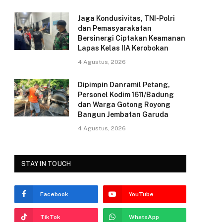
k
Jaga Kondusivitas, TNI-Polri
dan Pemasyarakatan
Bersinergi Ciptakan Keamanan
Lapas Kelas IIA Kerobokan
4 Agustus, 2026
Dipimpin Danramil Petang,
Personel Kodim 1611/Badung
dan Warga Gotong Royong
Bangun Jembatan Garuda
4 Agustus, 2026
STAY IN TOUCH
Facebook
YouTube
TikTok
WhatsApp