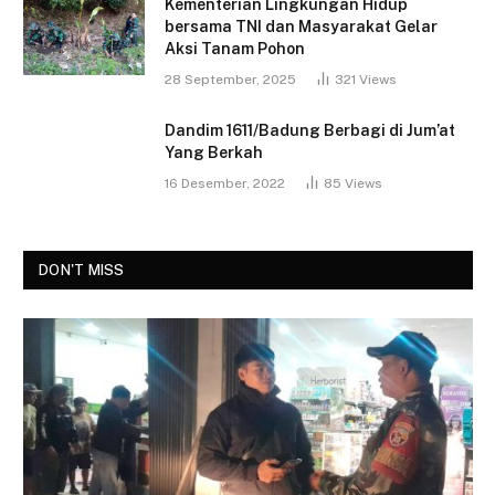
Kementerian Lingkungan Hidup
bersama TNI dan Masyarakat Gelar
Aksi Tanam Pohon
28 September, 2025
321
Views
Dandim 1611/Badung Berbagi di Jum’at
Yang Berkah
16 Desember, 2022
85
Views
DON'T MISS