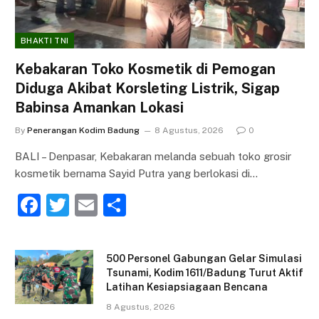
BHAKTI TNI
Kebakaran Toko Kosmetik di Pemogan
Diduga Akibat Korsleting Listrik, Sigap
Babinsa Amankan Lokasi
By
Penerangan Kodim Badung
8 Agustus, 2026
0
BALI – Denpasar, Kebakaran melanda sebuah toko grosir
kosmetik bernama Sayid Putra yang berlokasi di…
F
T
E
S
a
w
m
h
c
itt
ai
ar
500 Personel Gabungan Gelar Simulasi
e
er
l
e
Tsunami, Kodim 1611/Badung Turut Aktif
Latihan Kesiapsiagaan Bencana
b
8 Agustus, 2026
o