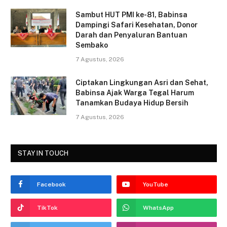
o
Sambut HUT PMI ke-81, Babinsa
Dampingi Safari Kesehatan, Donor
k
Darah dan Penyaluran Bantuan
Sembako
7 Agustus, 2026
Ciptakan Lingkungan Asri dan Sehat,
Babinsa Ajak Warga Tegal Harum
Tanamkan Budaya Hidup Bersih
7 Agustus, 2026
STAY IN TOUCH
Facebook
YouTube
TikTok
WhatsApp