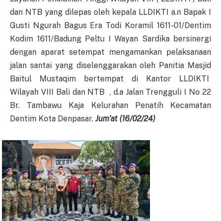
dan NTB yang dilepas oleh kepala LLDIKTI a.n Bapak I
Gusti Ngurah Bagus Era Todi Koramil 1611-01/Dentim
Kodim 1611/Badung Peltu I Wayan Sardika bersinergi
dengan aparat setempat mengamankan pelaksanaan
jalan santai yang diselenggarakan oleh Panitia Masjid
Baitul Mustaqim bertempat di Kantor LLDIKTI
Wilayah VIII Bali dan NTB , d.a Jalan Trengguli I No 22
Br. Tambawu Kaja Kelurahan Penatih Kecamatan
Dentim Kota Denpasar.
Jum’at
(
16
/02/2
4
)