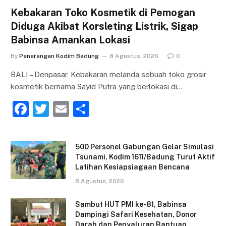
Kebakaran Toko Kosmetik di Pemogan
Diduga Akibat Korsleting Listrik, Sigap
Babinsa Amankan Lokasi
By
Penerangan Kodim Badung
8 Agustus, 2026
0
BALI – Denpasar, Kebakaran melanda sebuah toko grosir
kosmetik bernama Sayid Putra yang berlokasi di…
F
T
E
S
a
w
m
h
c
itt
ai
ar
500 Personel Gabungan Gelar Simulasi
e
er
l
e
Tsunami, Kodim 1611/Badung Turut Aktif
Latihan Kesiapsiagaan Bencana
b
8 Agustus, 2026
o
o
Sambut HUT PMI ke-81, Babinsa
Dampingi Safari Kesehatan, Donor
k
Darah dan Penyaluran Bantuan