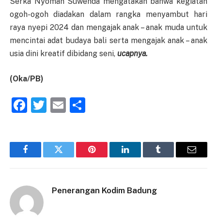
Serka Nyoman Suwenda mengatakan bahwa kegiatan
ogoh-ogoh diadakan dalam rangka menyambut hari
raya nyepi 2024 dan mengajak anak – anak muda untuk
mencintai adat budaya bali serta mengajak anak – anak
usia dini kreatif dibidang seni,
ucapnya.
(Oka/PB)
Facebook
Twitter
Email
Share
Facebook
Twitter
Pinterest
LinkedIn
Tumblr
Email
Penerangan Kodim Badung