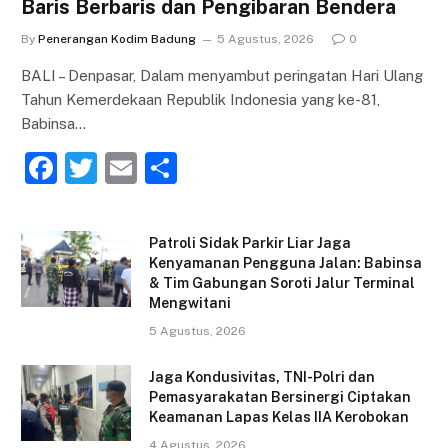
Baris Berbaris dan Pengibaran Bendera
By
Penerangan Kodim Badung
5 Agustus, 2026
0
BALI – Denpasar, Dalam menyambut peringatan Hari Ulang
Tahun Kemerdekaan Republik Indonesia yang ke-81,
Babinsa…
F
T
E
S
a
w
m
h
c
itt
ai
ar
Patroli Sidak Parkir Liar Jaga
e
er
l
e
Kenyamanan Pengguna Jalan: Babinsa
& Tim Gabungan Soroti Jalur Terminal
b
Mengwitani
o
5 Agustus, 2026
o
Jaga Kondusivitas, TNI-Polri dan
k
Pemasyarakatan Bersinergi Ciptakan
Keamanan Lapas Kelas IIA Kerobokan
4 Agustus, 2026