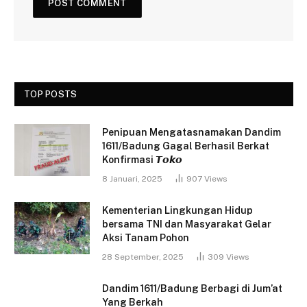
TOP POSTS
Penipuan Mengatasnamakan Dandim
1611/Badung Gagal Berhasil Berkat
Konfirmasi 𝙏𝙤𝙠𝙤
8 Januari, 2025
907
Views
Kementerian Lingkungan Hidup
bersama TNI dan Masyarakat Gelar
Aksi Tanam Pohon
28 September, 2025
309
Views
Dandim 1611/Badung Berbagi di Jum’at
Yang Berkah