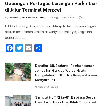
Gabungan Pertegas Larangan Parkir Liar
di Jalur Terminal Mengwi
By
Penerangan Kodim Badung
6 Agustus, 2026
0
BALI – Badung, Guna menindaklanjuti dan mempertegas
aturan ketertiban umum di wilayah strategis, kegiatan
penertiban…
F
T
E
S
a
w
m
h
c
itt
ai
ar
Dandim 1611/Badung: Pembangunan
e
er
l
e
Jembatan Garuda Wujud Nyata
Pengabdian TNI untuk Kesejahteraan
b
Masyarakat
o
6 Agustus, 2026
o
Sambut HUT RI ke-81: Babinsa Serda
k
Bawi Latih Paskibra SMAN 11, Perkuat